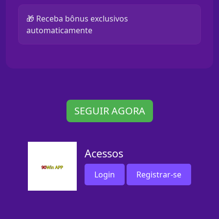
🎁 Receba bônus exclusivos
automaticamente
SEGUIR AGORA
Acessos
Login
Registrar-se