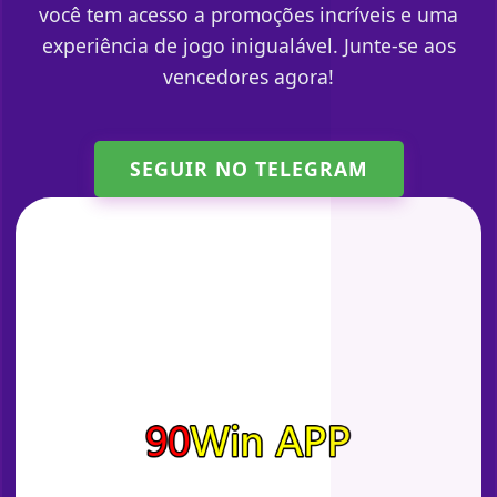
você tem acesso a promoções incríveis e uma
experiência de jogo inigualável. Junte-se aos
vencedores agora!
SEGUIR NO TELEGRAM