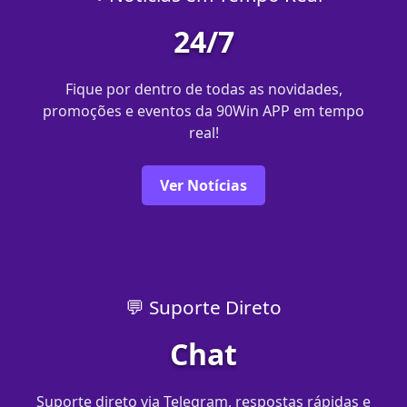
24/7
Fique por dentro de todas as novidades,
promoções e eventos da 90Win APP em tempo
real!
Ver Notícias
💬 Suporte Direto
Chat
Suporte direto via Telegram, respostas rápidas e