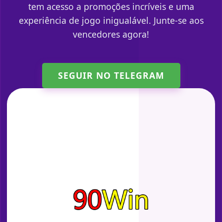
tem acesso a promoções incríveis e uma
experiência de jogo inigualável. Junte-se aos
vencedores agora!
SEGUIR NO TELEGRAM