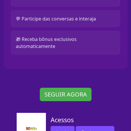
💬 Participe das conversas e interaja
🎁 Receba bônus exclusivos
automaticamente
SEGUIR AGORA
Acessos