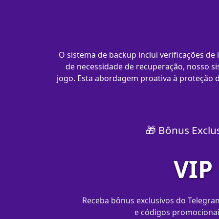
O sistema de backup inclui verificações d
de necessidade de recuperação, nosso s
jogo. Esta abordagem proativa à proteção 
🎁 Bônus Exclu
VIP
Receba bônus exclusivos do Telegra
e códigos promocionai