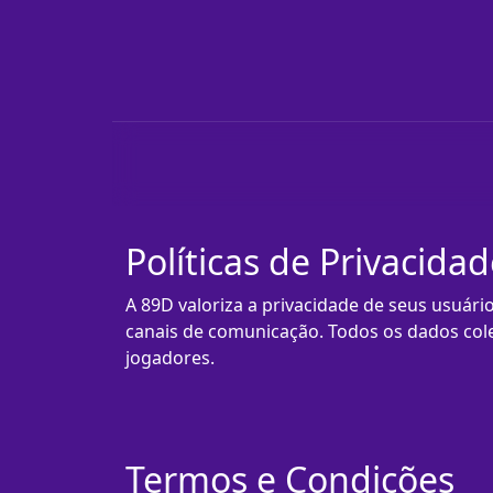
Políticas de Privacida
A 89D valoriza a privacidade de seus usuár
canais de comunicação. Todos os dados cole
jogadores.
Termos e Condições