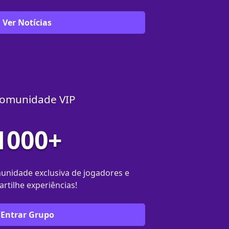
Ver Notícias
Comunidade VIP
1000+
unidade exclusiva de jogadores e
rtilhe experiências!
Entrar Grupo