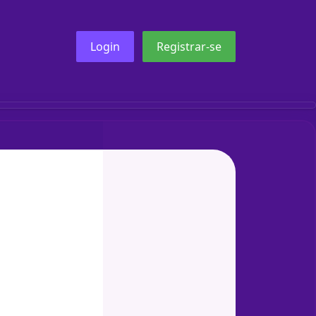
Login
Registrar-se