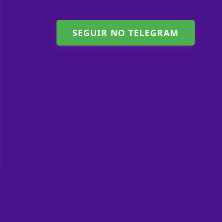
SEGUIR NO TELEGRAM