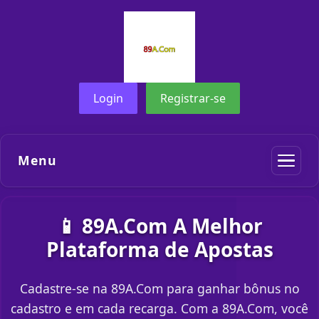
Login
Registrar-se
Menu
📱 89A.Com A Melhor
Plataforma de Apostas
Cadastre-se na 89A.Com para ganhar bônus no
cadastro e em cada recarga. Com a 89A.Com, você