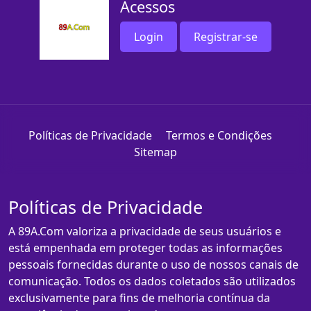
Acessos
Login
Registrar-se
Políticas de Privacidade
Termos e Condições
Sitemap
Políticas de Privacidade
A 89A.Com valoriza a privacidade de seus usuários e
está empenhada em proteger todas as informações
pessoais fornecidas durante o uso de nossos canais de
comunicação. Todos os dados coletados são utilizados
exclusivamente para fins de melhoria contínua da