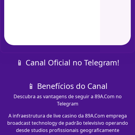
📱 Canal Oficial no Telegram!
📱 Benefícios do Canal
Descubra as vantagens de seguir a 89A.Com no
Telegram
A infraestrutura de live casino da 89A.Com emprega
broadcast technology de padrão televisivo operando
desde studios profissionais geograficamente