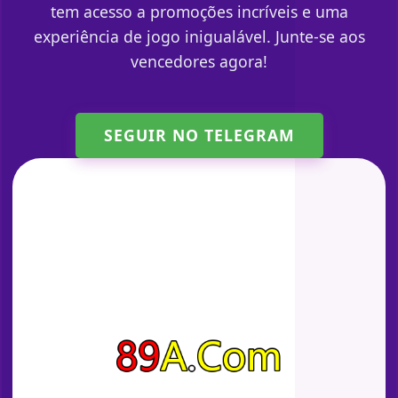
tem acesso a promoções incríveis e uma
experiência de jogo inigualável. Junte-se aos
vencedores agora!
SEGUIR NO TELEGRAM