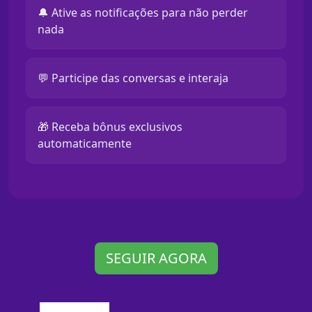
🔔 Ative as notificações para não perder
nada
💬 Participe das conversas e interaja
🎁 Receba bônus exclusivos
automaticamente
SEGUIR AGORA