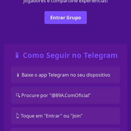
jogadores e compartilhe experiências!
Entrar Grupo
📱 Como Seguir no Telegram
📱 Baixe o app Telegram no seu dispositivo
🔍 Procure por "@89A.ComOficial"
👆 Toque em "Entrar" ou "Join"