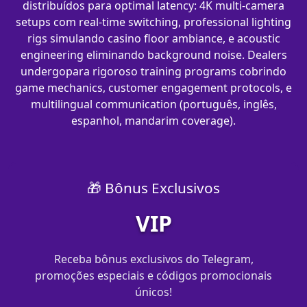
distribuídos para optimal latency: 4K multi-camera
setups com real-time switching, professional lighting
rigs simulando casino floor ambiance, e acoustic
engineering eliminando background noise. Dealers
undergopara rigoroso training programs cobrindo
game mechanics, customer engagement protocols, e
multilingual communication (português, inglês,
espanhol, mandarim coverage).
🎁 Bônus Exclusivos
VIP
Receba bônus exclusivos do Telegram,
promoções especiais e códigos promocionais
únicos!