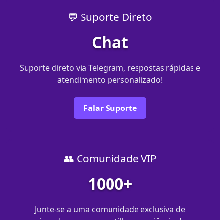
💬 Suporte Direto
Chat
Suporte direto via Telegram, respostas rápidas e
atendimento personalizado!
Falar Suporte
👥 Comunidade VIP
1000+
Junte-se a uma comunidade exclusiva de