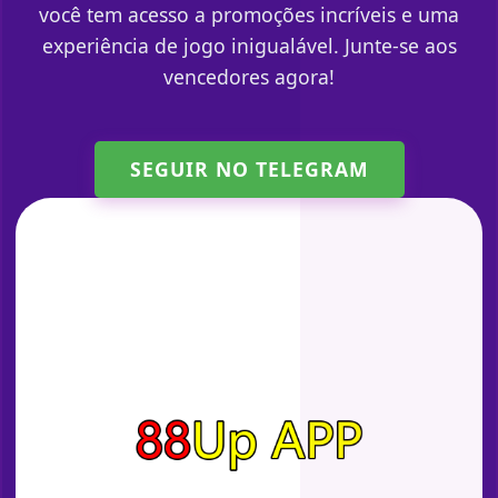
você tem acesso a promoções incríveis e uma
experiência de jogo inigualável. Junte-se aos
vencedores agora!
SEGUIR NO TELEGRAM