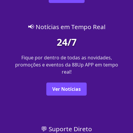
📢 Notícias em Tempo Real
24/7
Fique por dentro de todas as novidades,
promoções e eventos da 88Up APP em tempo
real!
Ver Notícias
💬 Suporte Direto