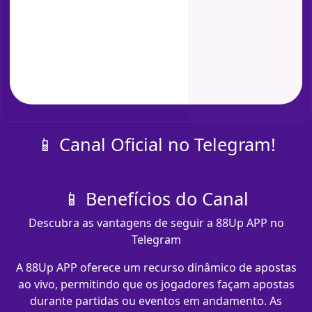
📱 Canal Oficial no Telegram!
📱 Benefícios do Canal
Descubra as vantagens de seguir a 88Up APP no
Telegram
A 88Up APP oferece um recurso dinâmico de apostas
ao vivo, permitindo que os jogadores façam apostas
durante partidas ou eventos em andamento. As