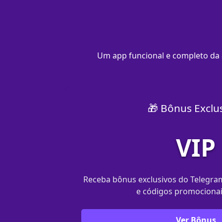
Um app funcional e completo da 
🎁 Bônus Exclu
VIP
Receba bônus exclusivos do Telegra
e códigos promocionai
Ver Bônus