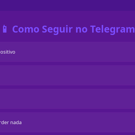
📱 Como Seguir no Telegram
ositivo
erder nada