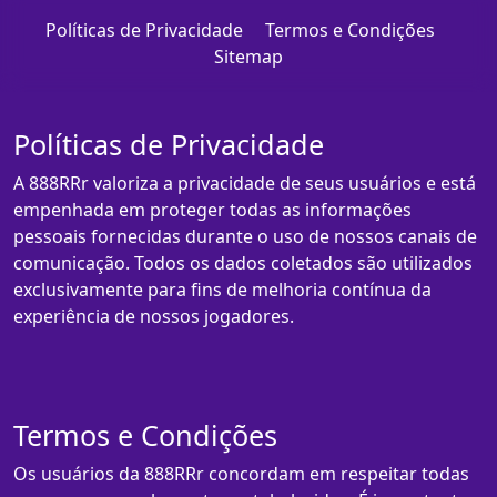
Políticas de Privacidade
Termos e Condições
Sitemap
Políticas de Privacidade
A 888RRr valoriza a privacidade de seus usuários e está
empenhada em proteger todas as informações
pessoais fornecidas durante o uso de nossos canais de
comunicação. Todos os dados coletados são utilizados
exclusivamente para fins de melhoria contínua da
experiência de nossos jogadores.
Termos e Condições
Os usuários da 888RRr concordam em respeitar todas