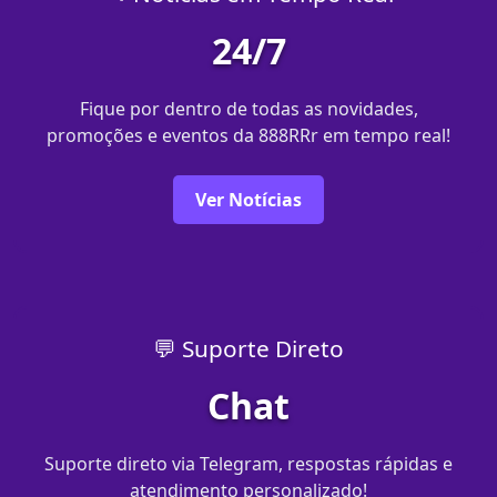
24/7
Fique por dentro de todas as novidades,
promoções e eventos da 888RRr em tempo real!
Ver Notícias
💬 Suporte Direto
Chat
Suporte direto via Telegram, respostas rápidas e
atendimento personalizado!