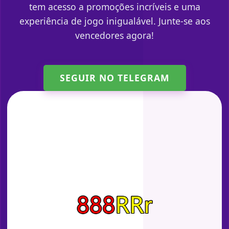
tem acesso a promoções incríveis e uma
experiência de jogo inigualável. Junte-se aos
vencedores agora!
SEGUIR NO TELEGRAM