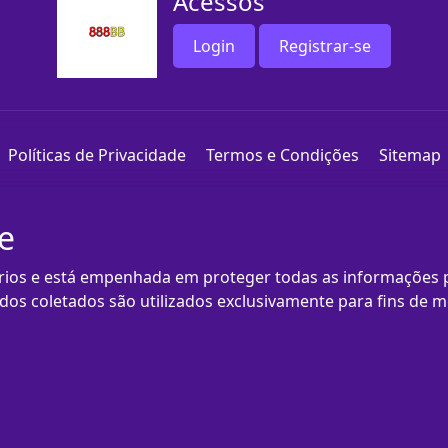
Acessos
Login
Registrar-se
Políticas de Privacidade
Termos e Condições
Sitemap
de
ários e está empenhada em proteger todas as informações 
os coletados são utilizados exclusivamente para fins de m