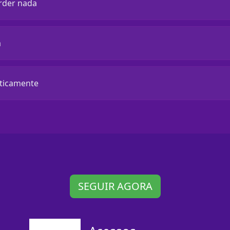
erder nada
a
aticamente
SEGUIR AGORA