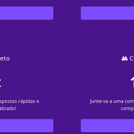
reto
👥 
t
espostas rápidas e
Junte-se a uma com
lizado!
compa
e