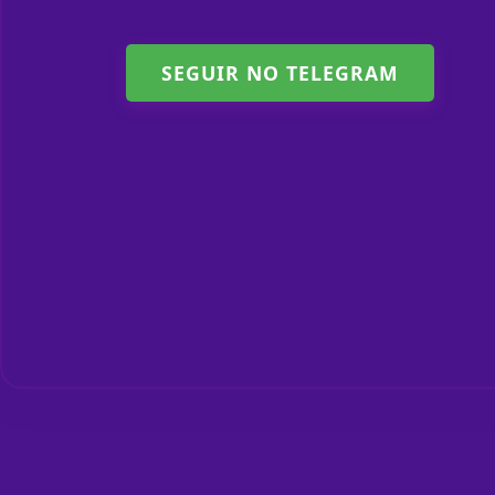
SEGUIR NO TELEGRAM