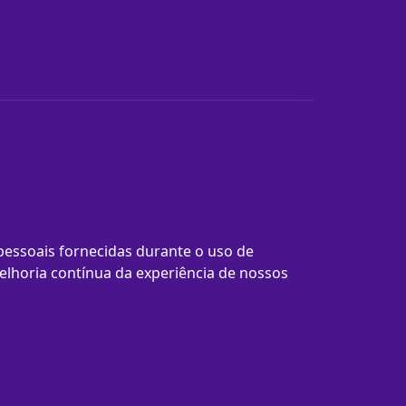
pessoais fornecidas durante o uso de
elhoria contínua da experiência de nossos