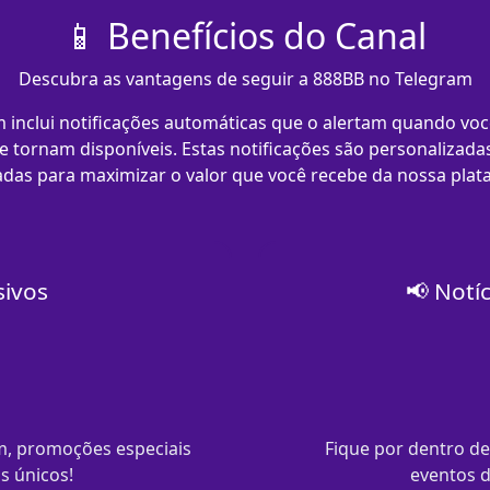
📱 Benefícios do Canal
Descubra as vantagens de seguir a 888BB no Telegram
clui notificações automáticas que o alertam quando você 
 tornam disponíveis. Estas notificações são personalizad
adas para maximizar o valor que você recebe da nossa plat
sivos
📢 Notí
m, promoções especiais
Fique por dentro d
s únicos!
eventos d