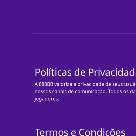
Políticas de Privacida
A 888BB valoriza a privacidade de seus usu
nossos canais de comunicação. Todos os dad
jogadores.
Termos e Condições