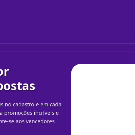
or
postas
s no cadastro e em cada
a promoções incríveis e
unte-se aos vencedores