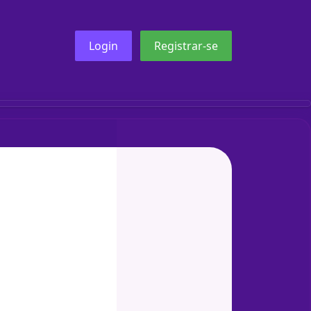
Login
Registrar-se