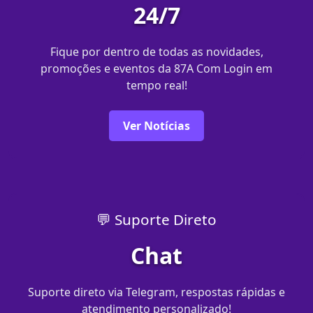
24/7
Fique por dentro de todas as novidades,
promoções e eventos da 87A Com Login em
tempo real!
Ver Notícias
💬 Suporte Direto
Chat
Suporte direto via Telegram, respostas rápidas e
atendimento personalizado!