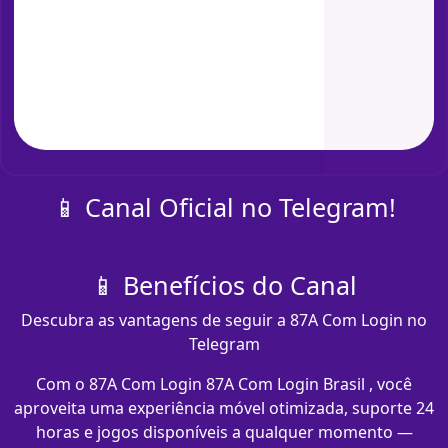
📱 Canal Oficial no Telegram!
📱 Benefícios do Canal
Descubra as vantagens de seguir a 87A Com Login no
Telegram
Com o 87A Com Login 87A Com Login Brasil , você
aproveita uma experiência móvel otimizada, suporte 24
horas e jogos disponíveis a qualquer momento —