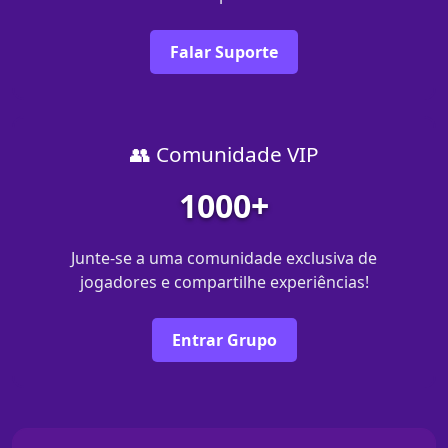
Falar Suporte
👥 Comunidade VIP
1000+
Junte-se a uma comunidade exclusiva de
jogadores e compartilhe experiências!
Entrar Grupo