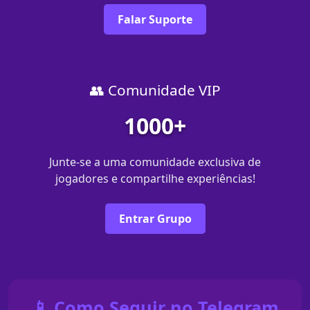
Falar Suporte
👥 Comunidade VIP
1000+
Junte-se a uma comunidade exclusiva de
jogadores e compartilhe experiências!
Entrar Grupo
📱 Como Seguir no Telegram