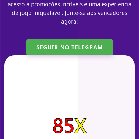
acesso a promoções incríveis e uma experiência
de jogo inigualável. Junte-se aos vencedores
agora!
SEGUIR NO TELEGRAM