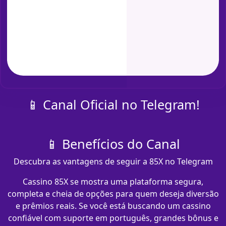
📱 Canal Oficial no Telegram!
📱 Benefícios do Canal
Descubra as vantagens de seguir a 85X no Telegram
Cassino 85X se mostra uma plataforma segura,
completa e cheia de opções para quem deseja diversão
e prêmios reais. Se você está buscando um cassino
confiável com suporte em português, grandes bônus e