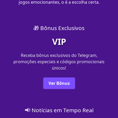
jogos emocionantes, o é a escolha certa.
🎁 Bônus Exclusivos
VIP
Receba bônus exclusivos do Telegram,
promoções especiais e códigos promocionais
únicos!
Ver Bônus
📢 Notícias em Tempo Real