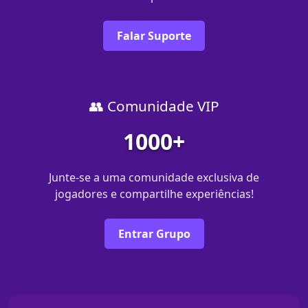
Falar Suporte
👥 Comunidade VIP
1000+
Junte-se a uma comunidade exclusiva de
jogadores e compartilhe experiências!
Entrar Grupo