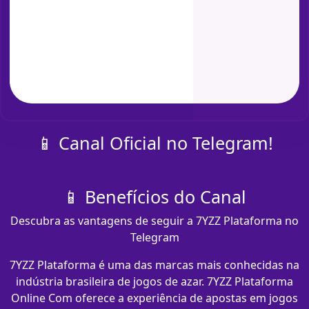
📱 Canal Oficial no Telegram!
📱 Benefícios do Canal
Descubra as vantagens de seguir a 7YZZ Plataforma no
Telegram
7YZZ Plataforma é uma das marcas mais conhecidas na
indústria brasileira de jogos de azar. 7YZZ Plataforma
Online Com oferece a experiência de apostas em jogos