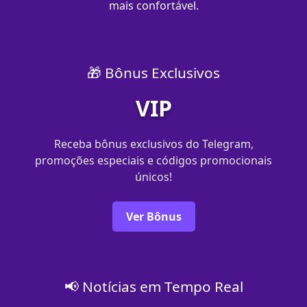
mais confortável.
🎁 Bônus Exclusivos
VIP
Receba bônus exclusivos do Telegram,
promoções especiais e códigos promocionais
únicos!
Ver Bônus
📢 Notícias em Tempo Real