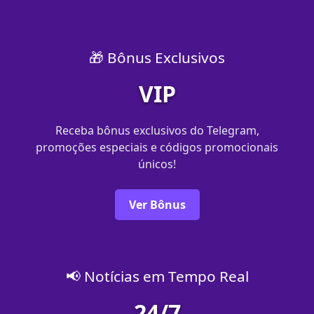
🎁 Bônus Exclusivos
VIP
Receba bônus exclusivos do Telegram,
promoções especiais e códigos promocionais
únicos!
Ver Bônus
📢 Notícias em Tempo Real
24/7