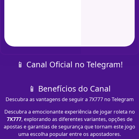
📱 Canal Oficial no Telegram!
📱 Benefícios do Canal
Descubra as vantagens de seguir a 7X777 no Telegram
Descubra a emocionante experiência de jogar roleta no
7X777
, explorando as diferentes variantes, opções de
apostas e garantias de segurança que tornam este jogo
uma escolha popular entre os apostadores.