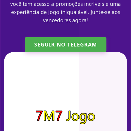
você tem acesso a promoções incríveis e uma
experiência de jogo inigualável. Junte-se aos
vencedores agora!
SEGUIR NO TELEGRAM