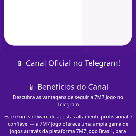
📱 Canal Oficial no Telegram!
📱 Benefícios do Canal
Descubra as vantagens de seguir a 7M7 Jogo no
Telegram
Este é um software de apostas altamente profissional e
confiável — a 7M7 Jogo oferece uma ampla gama de
jogos através da plataforma 7M7 Jogo Brasil , para