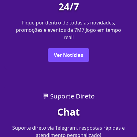
24/7
Fique por dentro de todas as novidades,
promoções e eventos da 7M7 Jogo em tempo
real!
Ver Notícias
💬 Suporte Direto
Chat
Suporte direto via Telegram, respostas rápidas e
atendimento personalizado!