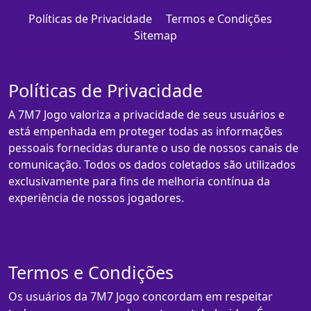
Políticas de Privacidade
Termos e Condições
Sitemap
Políticas de Privacidade
A 7M7 Jogo valoriza a privacidade de seus usuários e
está empenhada em proteger todas as informações
pessoais fornecidas durante o uso de nossos canais de
comunicação. Todos os dados coletados são utilizados
exclusivamente para fins de melhoria contínua da
experiência de nossos jogadores.
Termos e Condições
Os usuários da 7M7 Jogo concordam em respeitar