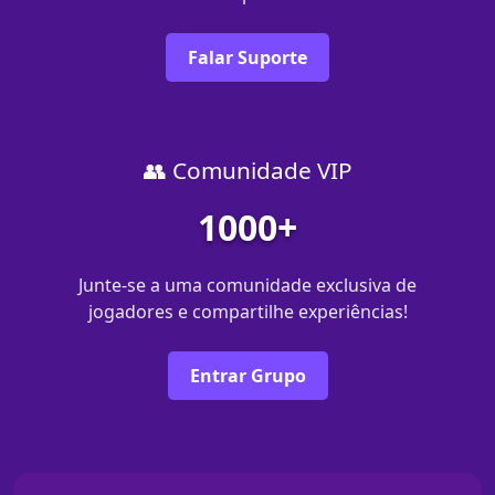
Falar Suporte
👥 Comunidade VIP
1000+
Junte-se a uma comunidade exclusiva de
jogadores e compartilhe experiências!
Entrar Grupo