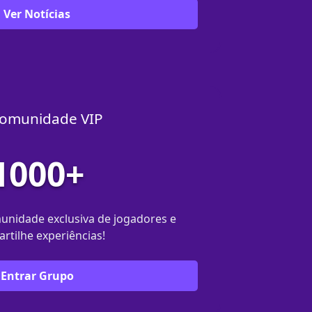
Ver Notícias
Comunidade VIP
1000+
unidade exclusiva de jogadores e
rtilhe experiências!
Entrar Grupo