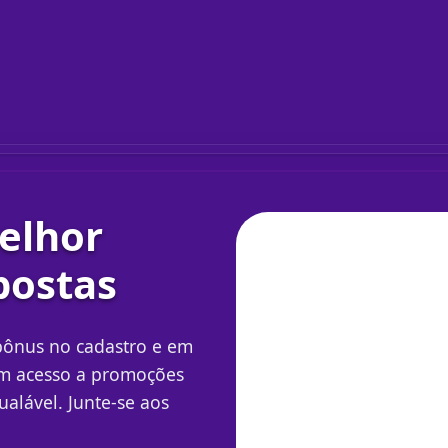
elhor
postas
bônus no cadastro e em
em acesso a promoções
ualável. Junte-se aos