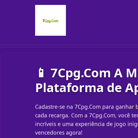
📱 7Cpg.Com A M
Plataforma de A
Cadastre-se na 7Cpg.Com para ganhar 
cada recarga. Com a 7Cpg.Com, você t
incríveis e uma experiência de jogo inig
vencedores agora!