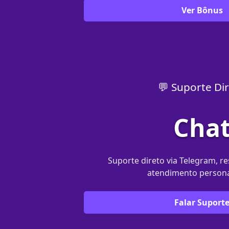
Ver Bônus
💬 Suporte Di
Cha
Suporte direto via Telegram, r
atendimento persona
Falar Suport