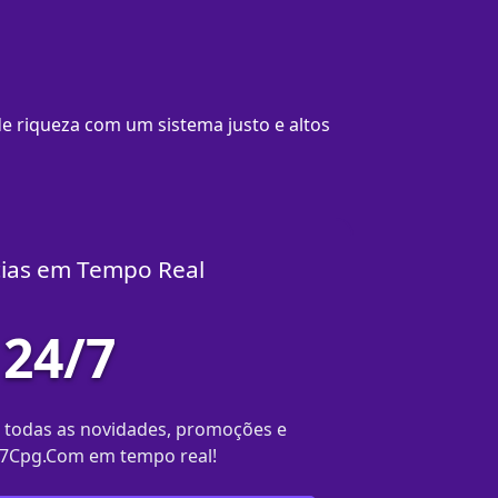
e riqueza com um sistema justo e altos
cias em Tempo Real
24/7
e todas as novidades, promoções e
 7Cpg.Com em tempo real!