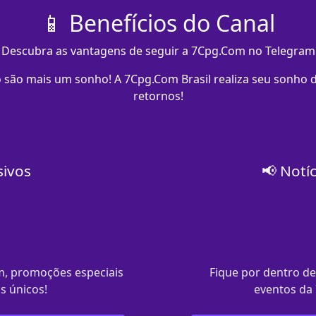
📱 Benefícios do Canal
Descubra as vantagens de seguir a 7Cpg.Com no Telegram
 são mais um sonho! A 7Cpg.Com Brasil realiza seu sonho d
retornos!
sivos
📢 Notí
m, promoções especiais
Fique por dentro d
s únicos!
eventos da