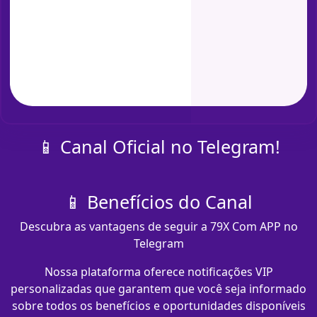
📱 Canal Oficial no Telegram!
📱 Benefícios do Canal
Descubra as vantagens de seguir a 79X Com APP no
Telegram
Nossa plataforma oferece notificações VIP
personalizadas que garantem que você seja informado
sobre todos os benefícios e oportunidades disponíveis