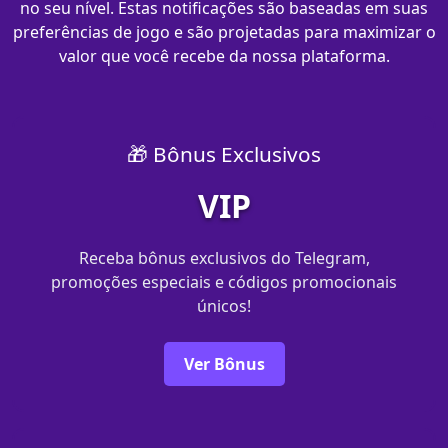
no seu nível. Estas notificações são baseadas em suas
preferências de jogo e são projetadas para maximizar o
valor que você recebe da nossa plataforma.
🎁 Bônus Exclusivos
VIP
Receba bônus exclusivos do Telegram,
promoções especiais e códigos promocionais
únicos!
Ver Bônus