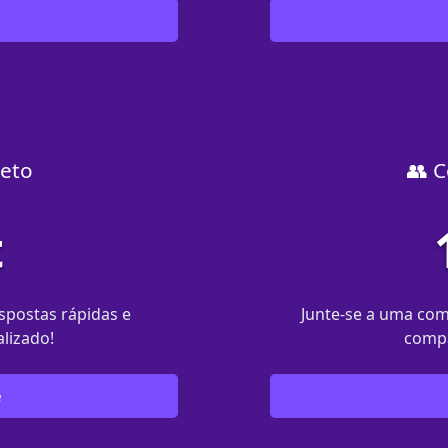
reto
👥 
t
espostas rápidas e
Junte-se a uma com
lizado!
compa
e