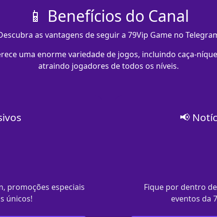
📱 Benefícios do Canal
Descubra as vantagens de seguir a 79Vip Game no Telegra
ece uma enorme variedade de jogos, incluindo caça-níqueis
atraindo jogadores de todos os níveis.
sivos
📢 Notí
m, promoções especiais
Fique por dentro d
s únicos!
eventos da 