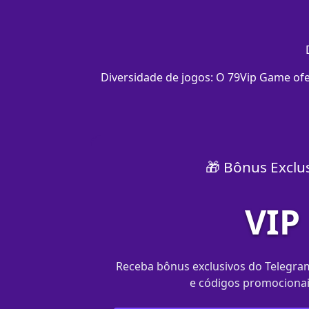
Diversidade de jogos: O 79Vip Game ofer
🎁 Bônus Exclu
VIP
Receba bônus exclusivos do Telegra
e códigos promocionai