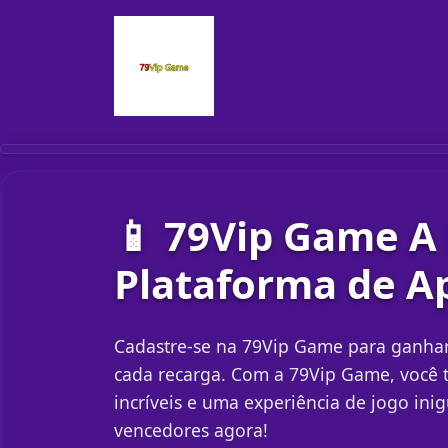
📱 79Vip Game A
Plataforma de A
Cadastre-se na 79Vip Game para ganha
cada recarga. Com a 79Vip Game, você
incríveis e uma experiência de jogo inig
vencedores agora!