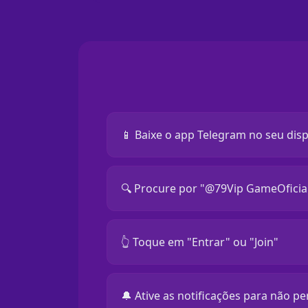
📱 Baixe o app Telegram no seu disp
🔍 Procure por "@79Vip GameOficia
👆 Toque em "Entrar" ou "Join"
🔔 Ative as notificações para não p