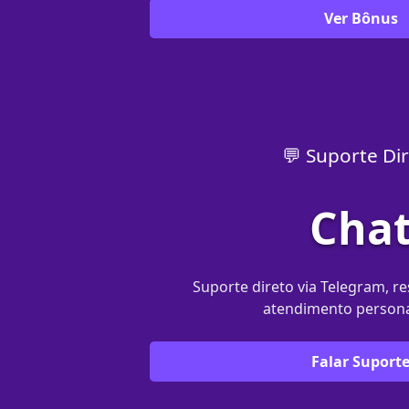
Ver Bônus
💬 Suporte Di
Cha
Suporte direto via Telegram, r
atendimento persona
Falar Suport