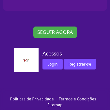
SEGUIR AGORA
Acessos
Login
Registrar-se
Políticas de Privacidade
Termos e Condições
Sitemap