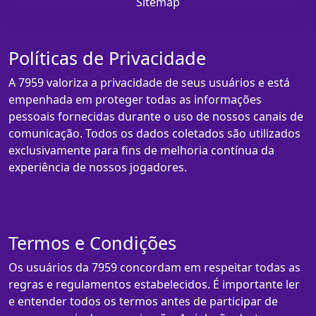
Sitemap
Políticas de Privacidade
A 7959 valoriza a privacidade de seus usuários e está
empenhada em proteger todas as informações
pessoais fornecidas durante o uso de nossos canais de
comunicação. Todos os dados coletados são utilizados
exclusivamente para fins de melhoria contínua da
experiência de nossos jogadores.
Termos e Condições
Os usuários da 7959 concordam em respeitar todas as
regras e regulamentos estabelecidos. É importante ler
e entender todos os termos antes de participar de