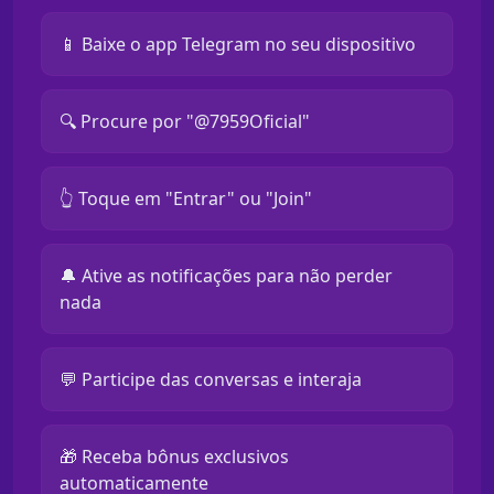
📱 Baixe o app Telegram no seu dispositivo
🔍 Procure por "@7959Oficial"
👆 Toque em "Entrar" ou "Join"
🔔 Ative as notificações para não perder
nada
💬 Participe das conversas e interaja
🎁 Receba bônus exclusivos
automaticamente