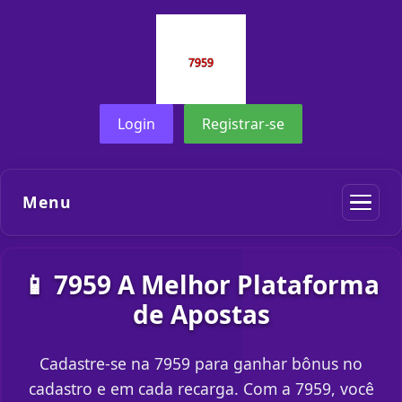
Login
Registrar-se
Menu
📱 7959 A Melhor Plataforma
de Apostas
Cadastre-se na 7959 para ganhar bônus no
cadastro e em cada recarga. Com a 7959, você