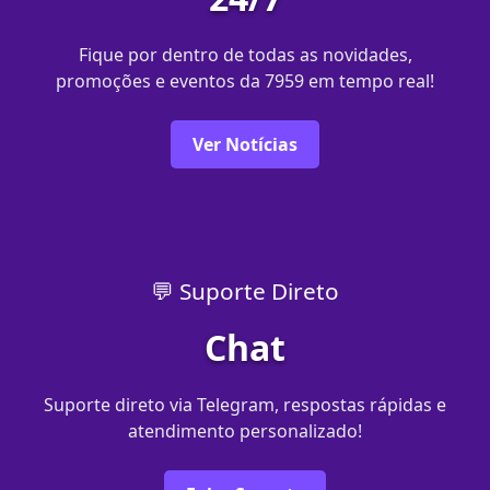
Fique por dentro de todas as novidades,
promoções e eventos da 7959 em tempo real!
Ver Notícias
💬 Suporte Direto
Chat
Suporte direto via Telegram, respostas rápidas e
atendimento personalizado!