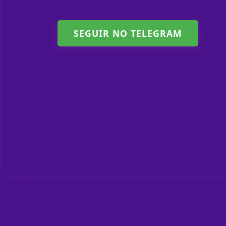
SEGUIR NO TELEGRAM