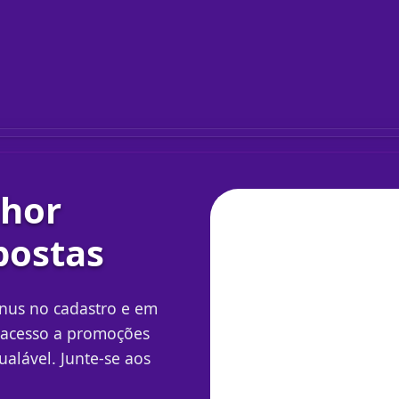
lhor
postas
nus no cadastro e em
 acesso a promoções
ualável. Junte-se aos