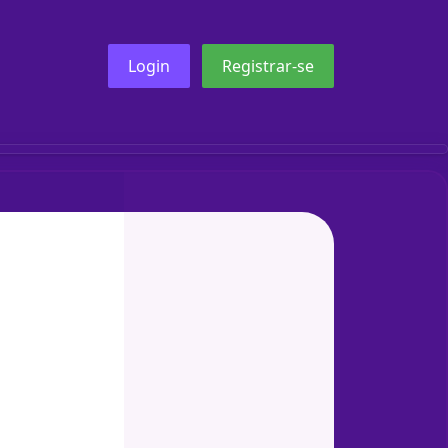
Login
Registrar-se