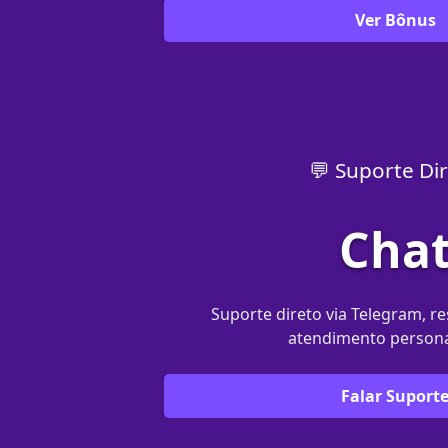
Ver Bônus
💬 Suporte Di
Cha
Suporte direto via Telegram, r
atendimento persona
Falar Suport