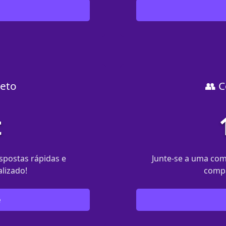
reto
👥 
t
espostas rápidas e
Junte-se a uma com
lizado!
compa
e