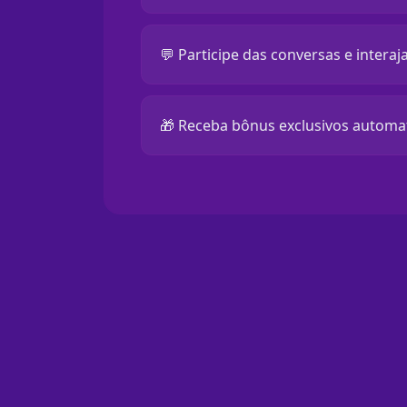
💬 Participe das conversas e interaj
🎁 Receba bônus exclusivos autom