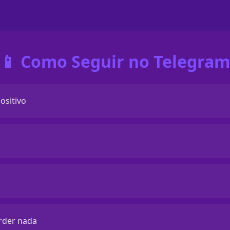
📱 Como Seguir no Telegram
ositivo
erder nada