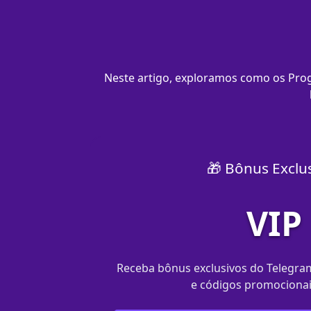
Neste artigo, exploramos como os Pro
🎁 Bônus Exclu
VIP
Receba bônus exclusivos do Telegra
e códigos promocionai