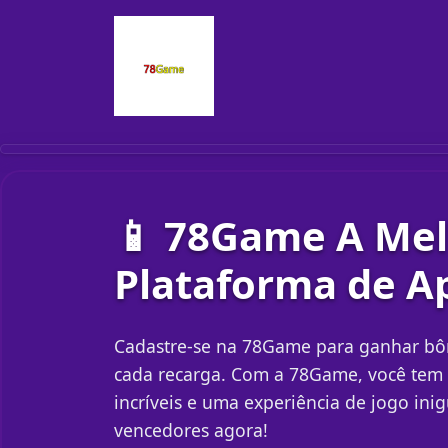
📱 78Game A Me
Plataforma de A
Cadastre-se na 78Game para ganhar bô
cada recarga. Com a 78Game, você tem
incríveis e uma experiência de jogo inig
vencedores agora!