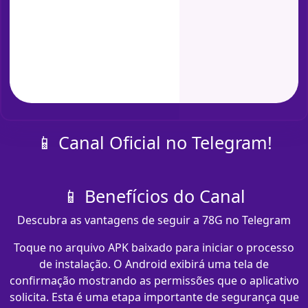
📱 Canal Oficial no Telegram!
📱 Benefícios do Canal
Descubra as vantagens de seguir a 78G no Telegram
Toque no arquivo APK baixado para iniciar o processo
de instalação. O Android exibirá uma tela de
confirmação mostrando as permissões que o aplicativo
solicita. Esta é uma etapa importante de segurança que