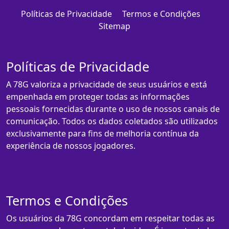
Políticas de Privacidade
Termos e Condições
Sitemap
Políticas de Privacidade
A 78G valoriza a privacidade de seus usuários e está
empenhada em proteger todas as informações
pessoais fornecidas durante o uso de nossos canais de
comunicação. Todos os dados coletados são utilizados
exclusivamente para fins de melhoria contínua da
experiência de nossos jogadores.
Termos e Condições
Os usuários da 78G concordam em respeitar todas as