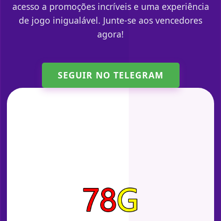
acesso a promoções incríveis e uma experiência
de jogo inigualável. Junte-se aos vencedores
agora!
SEGUIR NO TELEGRAM