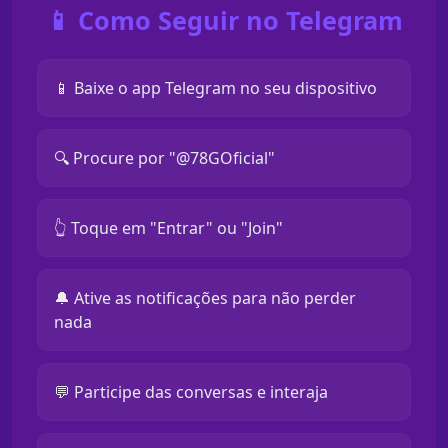
📱 Como Seguir no Telegram
📱 Baixe o app Telegram no seu dispositivo
🔍 Procure por "@78GOficial"
👆 Toque em "Entrar" ou "Join"
🔔 Ative as notificações para não perder
nada
💬 Participe das conversas e interaja