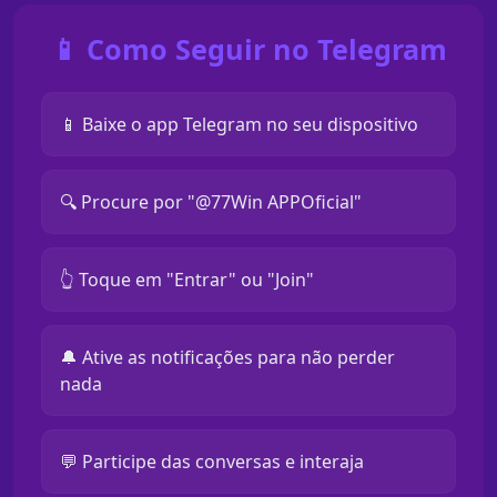
📱 Como Seguir no Telegram
📱 Baixe o app Telegram no seu dispositivo
🔍 Procure por "@77Win APPOficial"
👆 Toque em "Entrar" ou "Join"
🔔 Ative as notificações para não perder
nada
💬 Participe das conversas e interaja