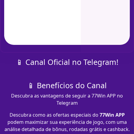
📱 Canal Oficial no Telegram!
📱 Benefícios do Canal
Descubra as vantagens de seguir a 77Win APP no
Telegram
Descubra como as ofertas especiais do
77Win APP
podem maximizar sua experiência de jogo, com uma
análise detalhada de bônus, rodadas grátis e cashback.