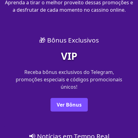
Aprenda a tirar o melhor proveito dessas promoções e
a desfrutar de cada momento no cassino online.
🎁 Bônus Exclusivos
VIP
Receba bônus exclusivos do Telegram,
promoções especiais e códigos promocionais
únicos!
Ver Bônus
📢 Notícias em Tempo Real