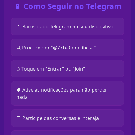
📱 Como Seguir no Telegram
📱 Baixe o app Telegram no seu dispositivo
🔍 Procure por "@77Fe.ComOficial"
👆 Toque em "Entrar" ou "Join"
🔔 Ative as notificações para não perder
nada
💬 Participe das conversas e interaja