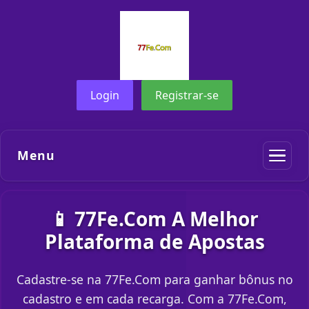
Login
Registrar-se
Menu
📱 77Fe.Com A Melhor
Plataforma de Apostas
Cadastre-se na 77Fe.Com para ganhar bônus no
cadastro e em cada recarga. Com a 77Fe.Com,