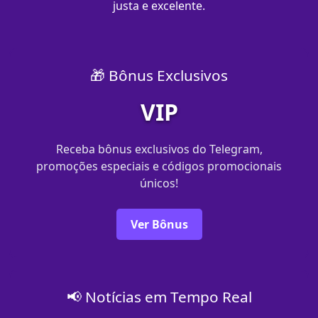
justa e excelente.
🎁 Bônus Exclusivos
VIP
Receba bônus exclusivos do Telegram,
promoções especiais e códigos promocionais
únicos!
Ver Bônus
📢 Notícias em Tempo Real