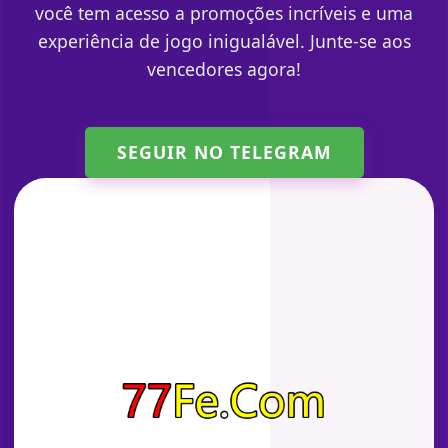
você tem acesso a promoções incríveis e uma
experiência de jogo inigualável. Junte-se aos
vencedores agora!
SEGUIR NO TELEGRAM