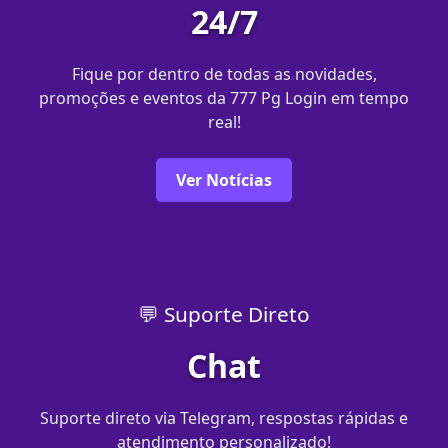
24/7
Fique por dentro de todas as novidades,
promoções e eventos da 777 Pg Login em tempo
real!
Ver Notícias
💬 Suporte Direto
Chat
Suporte direto via Telegram, respostas rápidas e
atendimento personalizado!