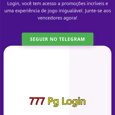
Login, você tem acesso a promoções incríveis e
uma experiência de jogo inigualável. Junte-se aos
vencedores agora!
SEGUIR NO TELEGRAM