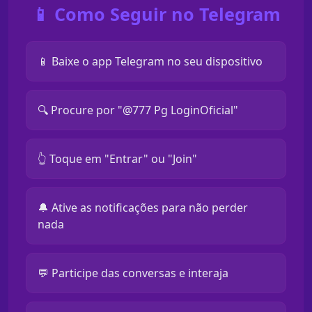
📱 Como Seguir no Telegram
📱 Baixe o app Telegram no seu dispositivo
🔍 Procure por "@777 Pg LoginOficial"
👆 Toque em "Entrar" ou "Join"
🔔 Ative as notificações para não perder
nada
💬 Participe das conversas e interaja