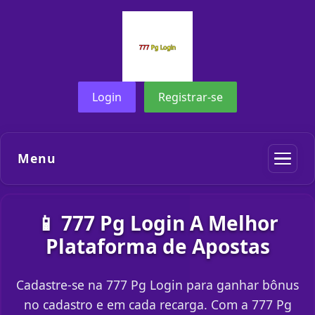
Login
Registrar-se
Menu
📱 777 Pg Login A Melhor
Plataforma de Apostas
Cadastre-se na 777 Pg Login para ganhar bônus
no cadastro e em cada recarga. Com a 777 Pg