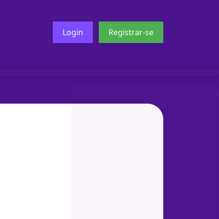
Login
Registrar-se