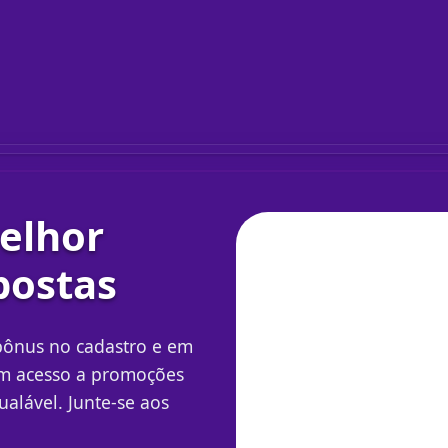
elhor
postas
bônus no cadastro e em
em acesso a promoções
ualável. Junte-se aos