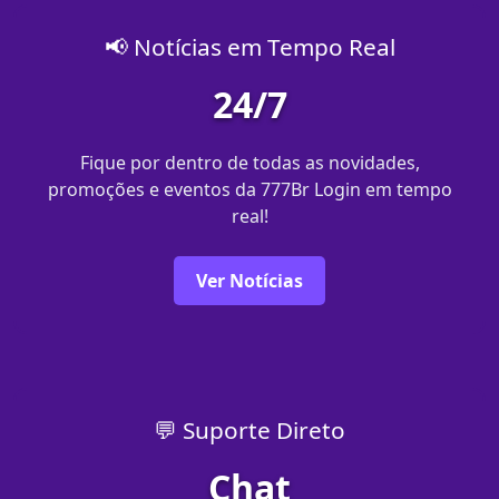
📢 Notícias em Tempo Real
24/7
Fique por dentro de todas as novidades,
promoções e eventos da 777Br Login em tempo
real!
Ver Notícias
💬 Suporte Direto
Chat