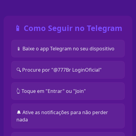
📱 Como Seguir no Telegram
📱 Baixe o app Telegram no seu dispositivo
🔍 Procure por "@777Br LoginOficial"
👆 Toque em "Entrar" ou "Join"
🔔 Ative as notificações para não perder
nada