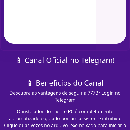
📱 Canal Oficial no Telegram!
📱 Benefícios do Canal
Descubra as vantagens de seguir a 777Br Login no
Telegram
O instalador do cliente PC é completamente
automatizado e guiado por um assistente intuitivo.
Clique duas vezes no arquivo .exe baixado para iniciar o