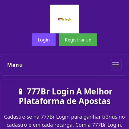
Login
Registrar-se
Menu
📱 777Br Login A Melhor
Plataforma de Apostas
Cadastre-se na 777Br Login para ganhar bônus no
cadastro e em cada recarga. Com a 777Br Login,