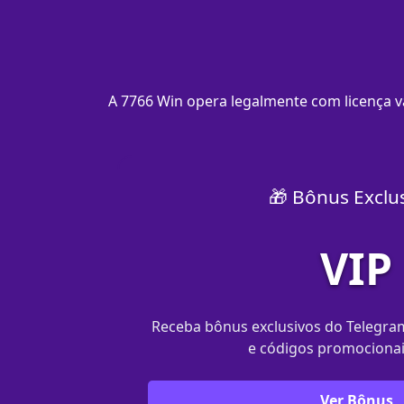
A 7766 Win opera legalmente com licença v
🎁 Bônus Exclu
VIP
Receba bônus exclusivos do Telegra
e códigos promocionai
Ver Bônus