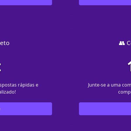
reto
👥 
t
espostas rápidas e
Junte-se a uma com
lizado!
compa
e