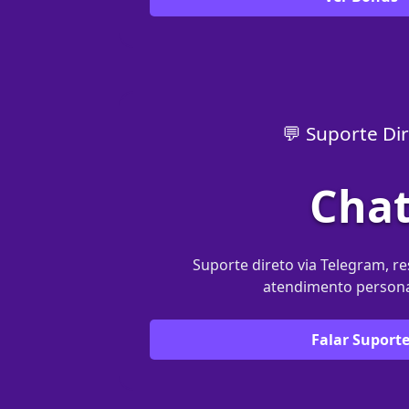
💬 Suporte Di
Cha
Suporte direto via Telegram, r
atendimento persona
Falar Suport