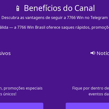
📱 Benefícios do Canal
Descubra as vantagens de seguir a 7766 Win no Telegram
álida — a 7766 Win Brasil oferece saques rápidos, promoçõ
sivos
📢 Notí
m, promoções especiais
Fique por dentro d
s únicos!
eventos da