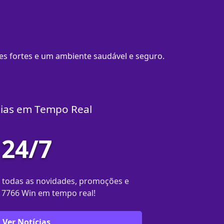
es fortes e um ambiente saudável e seguro.
cias em Tempo Real
24/7
e todas as novidades, promoções e
 7766 Win em tempo real!
Ver Notícias