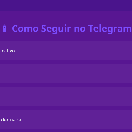
📱 Como Seguir no Telegram
ositivo
erder nada