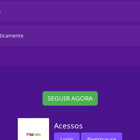
a
aticamente
SEGUIR AGORA
Acessos
Login
Registrar-se