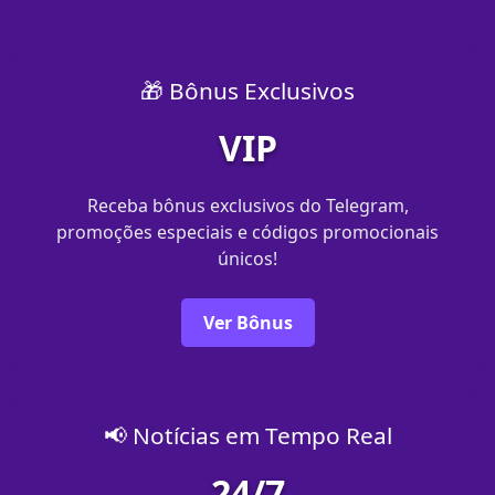
🎁 Bônus Exclusivos
VIP
Receba bônus exclusivos do Telegram,
promoções especiais e códigos promocionais
únicos!
Ver Bônus
📢 Notícias em Tempo Real
24/7