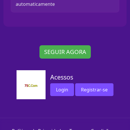
automaticamente
SEGUIR AGORA
Acessos
Login
Registrar-se