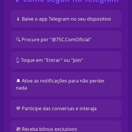
📱 Baixe o app Telegram no seu dispositivo
🔍 Procure por "@75C.ComOficial"
👆 Toque em "Entrar" ou "Join"
🔔 Ative as notificações para não perder
nada
💬 Participe das conversas e interaja
🎁 Receba bônus exclusivos