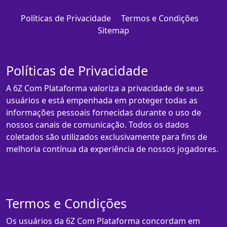
Políticas de Privacidade
Termos e Condições
Sitemap
Políticas de Privacidade
A 6Z Com Plataforma valoriza a privacidade de seus
usuários e está empenhada em proteger todas as
informações pessoais fornecidas durante o uso de
nossos canais de comunicação. Todos os dados
coletados são utilizados exclusivamente para fins de
melhoria contínua da experiência de nossos jogadores.
Termos e Condições
Os usuários da 6Z Com Plataforma concordam em