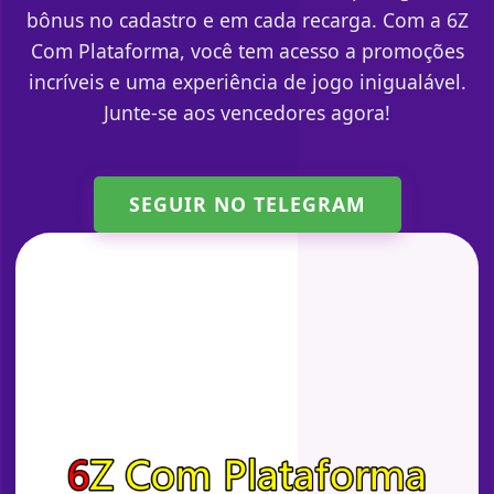
bônus no cadastro e em cada recarga. Com a 6Z
Com Plataforma, você tem acesso a promoções
incríveis e uma experiência de jogo inigualável.
Junte-se aos vencedores agora!
SEGUIR NO TELEGRAM