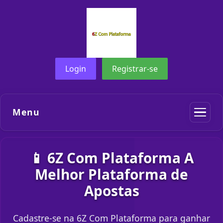
Login
Registrar-se
Menu
📱 6Z Com Plataforma A
Melhor Plataforma de
Apostas
Cadastre-se na 6Z Com Plataforma para ganhar