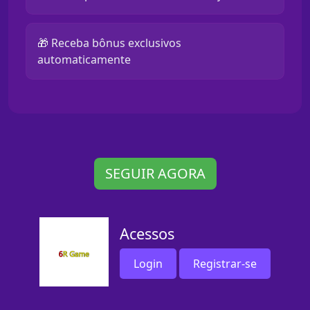
🎁 Receba bônus exclusivos
automaticamente
SEGUIR AGORA
Acessos
Login
Registrar-se