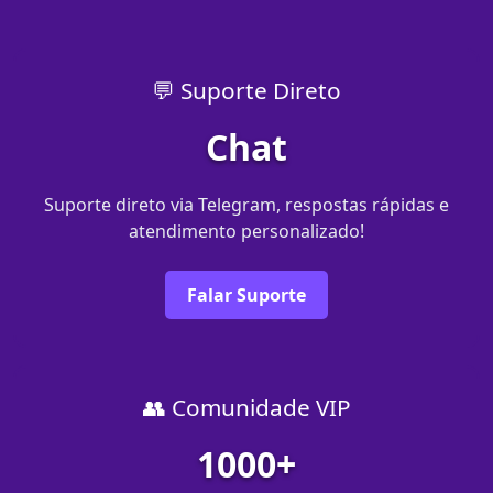
💬 Suporte Direto
Chat
Suporte direto via Telegram, respostas rápidas e
atendimento personalizado!
Falar Suporte
👥 Comunidade VIP
1000+