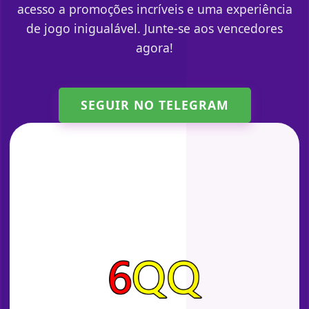
acesso a promoções incríveis e uma experiência
de jogo inigualável. Junte-se aos vencedores
agora!
SEGUIR NO TELEGRAM