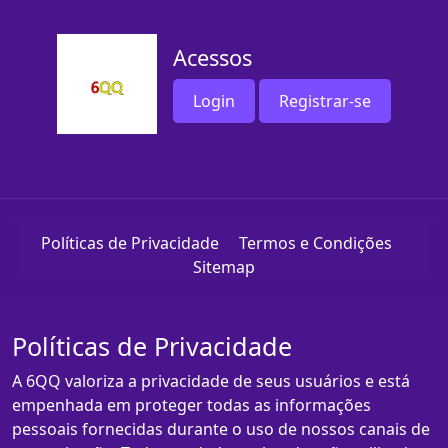
Acessos
Login
Registrar-se
Políticas de Privacidade
Termos e Condições
Sitemap
Políticas de Privacidade
A 6QQ valoriza a privacidade de seus usuários e está
empenhada em proteger todas as informações
pessoais fornecidas durante o uso de nossos canais de