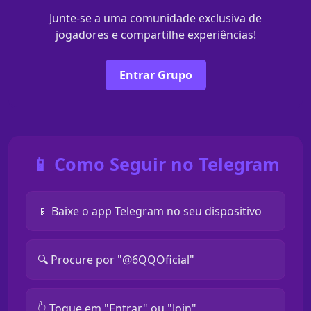
Junte-se a uma comunidade exclusiva de
jogadores e compartilhe experiências!
Entrar Grupo
📱 Como Seguir no Telegram
📱 Baixe o app Telegram no seu dispositivo
🔍 Procure por "@6QQOficial"
👆 Toque em "Entrar" ou "Join"