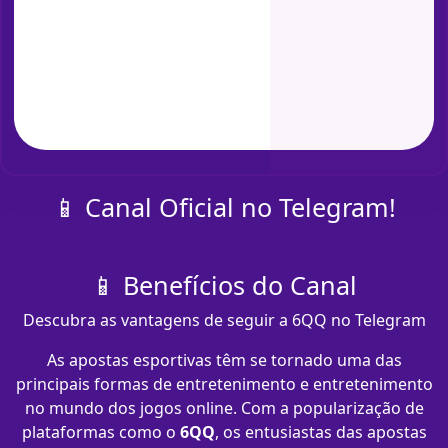
📱 Canal Oficial no Telegram!
📱 Benefícios do Canal
Descubra as vantagens de seguir a 6QQ no Telegram
As apostas esportivas têm se tornado uma das
principais formas de entretenimento e entretenimento
no mundo dos jogos online. Com a popularização de
plataformas como o
6QQ
, os entusiastas das apostas