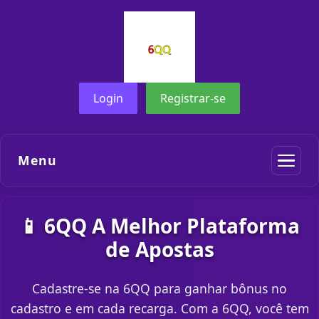
Login
Registrar-se
Menu
📱 6QQ A Melhor Plataforma
de Apostas
Cadastre-se na 6QQ para ganhar bônus no
cadastro e em cada recarga. Com a 6QQ, você tem