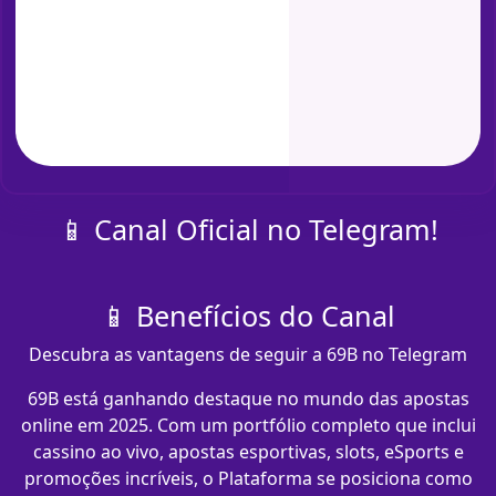
📱 Canal Oficial no Telegram!
📱 Benefícios do Canal
Descubra as vantagens de seguir a 69B no Telegram
69B está ganhando destaque no mundo das apostas
online em 2025. Com um portfólio completo que inclui
cassino ao vivo, apostas esportivas, slots, eSports e
promoções incríveis, o Plataforma se posiciona como