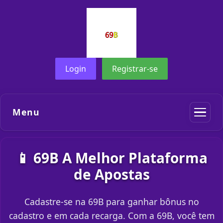
Login
Registrar-se
Menu
📱 69B A Melhor Plataforma
de Apostas
Cadastre-se na 69B para ganhar bônus no
cadastro e em cada recarga. Com a 69B, você tem