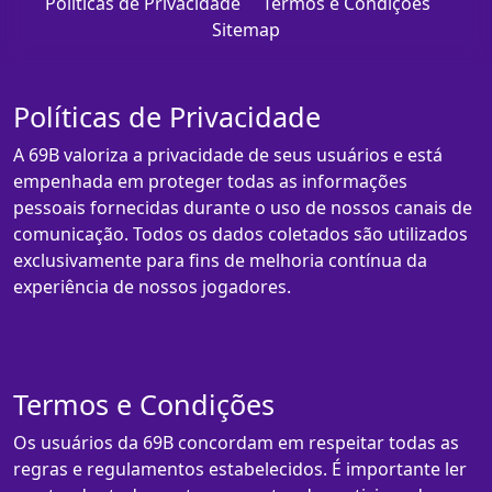
Políticas de Privacidade
Termos e Condições
Sitemap
Políticas de Privacidade
A 69B valoriza a privacidade de seus usuários e está
empenhada em proteger todas as informações
pessoais fornecidas durante o uso de nossos canais de
comunicação. Todos os dados coletados são utilizados
exclusivamente para fins de melhoria contínua da
experiência de nossos jogadores.
Termos e Condições
Os usuários da 69B concordam em respeitar todas as
regras e regulamentos estabelecidos. É importante ler