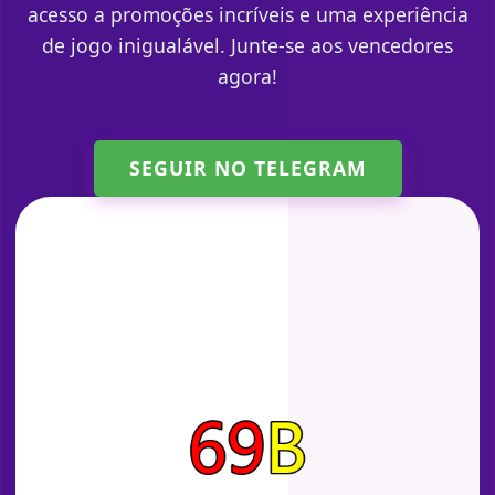
acesso a promoções incríveis e uma experiência
de jogo inigualável. Junte-se aos vencedores
agora!
SEGUIR NO TELEGRAM