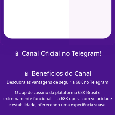
📱 Canal Oficial no Telegram!
📱 Benefícios do Canal
Descubra as vantagens de seguir a 68K no Telegram
O app de cassino da plataforma 68K Brasil é
extremamente funcional — a 68K opera com velocidade
e estabilidade, oferecendo uma experiência suave.