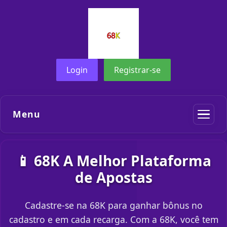
Login
Registrar-se
Menu
📱 68K A Melhor Plataforma
de Apostas
Cadastre-se na 68K para ganhar bônus no
cadastro e em cada recarga. Com a 68K, você tem