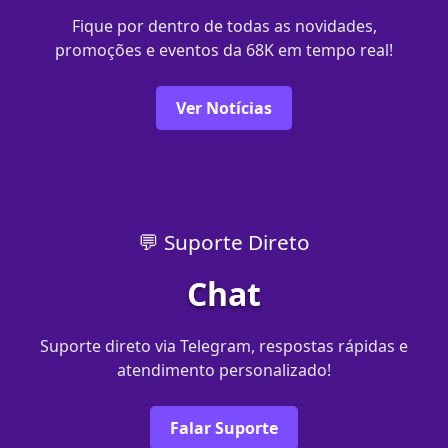
Fique por dentro de todas as novidades,
promoções e eventos da 68K em tempo real!
Ver Notícias
💬 Suporte Direto
Chat
Suporte direto via Telegram, respostas rápidas e
atendimento personalizado!
Falar Suporte