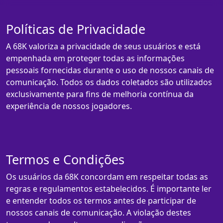
Políticas de Privacidade
A 68K valoriza a privacidade de seus usuários e está
empenhada em proteger todas as informações
pessoais fornecidas durante o uso de nossos canais de
comunicação. Todos os dados coletados são utilizados
exclusivamente para fins de melhoria contínua da
experiência de nossos jogadores.
Termos e Condições
Os usuários da 68K concordam em respeitar todas as
regras e regulamentos estabelecidos. É importante ler
e entender todos os termos antes de participar de
nossos canais de comunicação. A violação destes