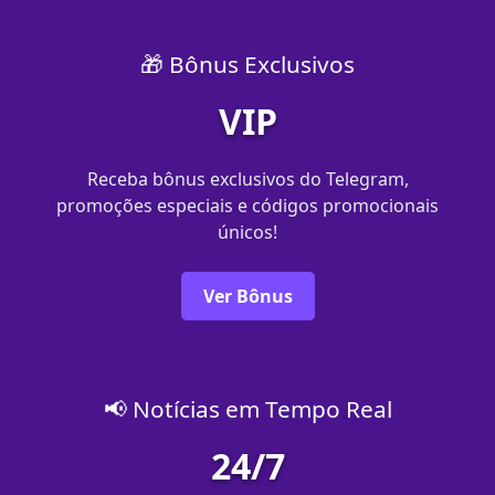
🎁 Bônus Exclusivos
VIP
Receba bônus exclusivos do Telegram,
promoções especiais e códigos promocionais
únicos!
Ver Bônus
📢 Notícias em Tempo Real
24/7