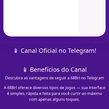
📱 Canal Oficial no Telegram!
📱 Benefícios do Canal
Descubra as vantagens de seguir a 68Brl no Telegram
A 68Brl oferece diversos tipos de jogos — sua interface
é simples, rápida e feita para você curtir ao máximo
com apenas alguns toques.