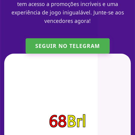
tem acesso a promoções incríveis e uma
experiência de jogo inigualável. Junte-se aos
vencedores agora!
SEGUIR NO TELEGRAM