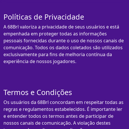
Políticas de Privacidade
A 68Brl valoriza a privacidade de seus usuários e está
empenhada em proteger todas as informações
pessoais fornecidas durante o uso de nossos canais de
comunicação. Todos os dados coletados são utilizados
exclusivamente para fins de melhoria contínua da
experiência de nossos jogadores.
Termos e Condições
Os usuários da 68Brl concordam em respeitar todas as
regras e regulamentos estabelecidos. É importante ler
e entender todos os termos antes de participar de
nossos canais de comunicação. A violação destes