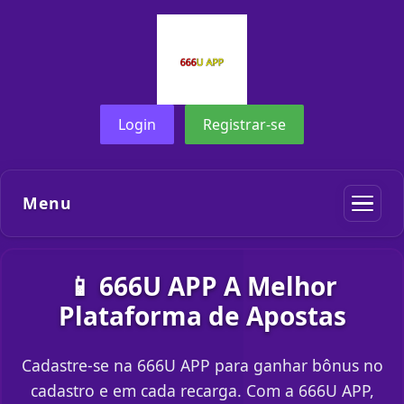
Login
Registrar-se
Menu
📱 666U APP A Melhor
Plataforma de Apostas
Cadastre-se na 666U APP para ganhar bônus no
cadastro e em cada recarga. Com a 666U APP,