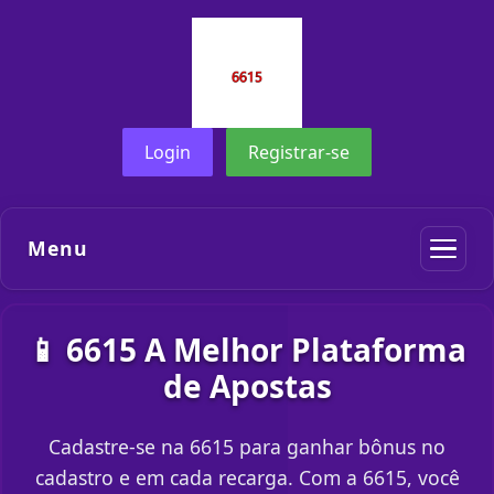
Login
Registrar-se
Menu
📱 6615 A Melhor Plataforma
de Apostas
Cadastre-se na 6615 para ganhar bônus no
cadastro e em cada recarga. Com a 6615, você