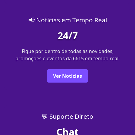
📢 Notícias em Tempo Real
24/7
Fique por dentro de todas as novidades,
promoções e eventos da 6615 em tempo real!
Ver Notícias
💬 Suporte Direto
Chat