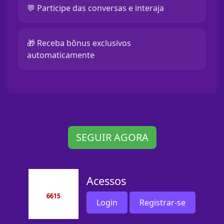
💬 Participe das conversas e interaja
🎁 Receba bônus exclusivos
automaticamente
SEGUIR AGORA
Acessos
Login
Registrar-se