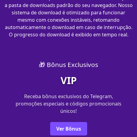
a pasta de downloads padrão do seu navegador. Nosso
sistema de download é otimizado para funcionar
mesmo com conexões instáveis, retomando
automaticamente o download em caso de interrupção.
O progresso do download é exibido em tempo real.
🎁 Bônus Exclusivos
VIP
Receba bônus exclusivos do Telegram,
promoções especiais e códigos promocionais
únicos!
Ver Bônus