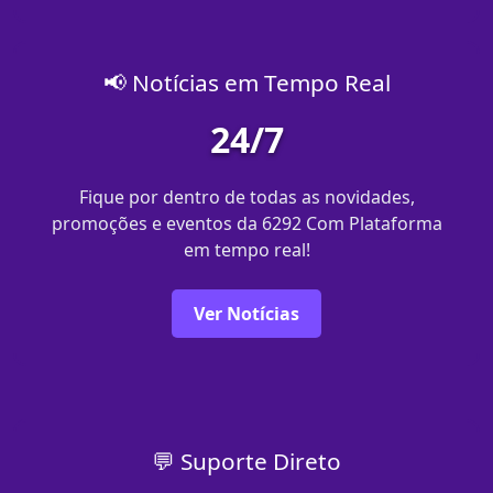
📢 Notícias em Tempo Real
24/7
Fique por dentro de todas as novidades,
promoções e eventos da 6292 Com Plataforma
em tempo real!
Ver Notícias
💬 Suporte Direto