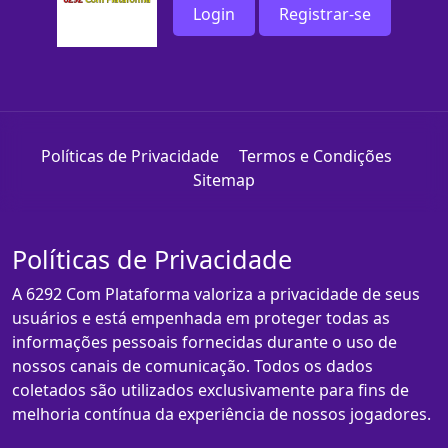
Login
Registrar-se
Políticas de Privacidade
Termos e Condições
Sitemap
Políticas de Privacidade
A 6292 Com Plataforma valoriza a privacidade de seus
usuários e está empenhada em proteger todas as
informações pessoais fornecidas durante o uso de
nossos canais de comunicação. Todos os dados
coletados são utilizados exclusivamente para fins de
melhoria contínua da experiência de nossos jogadores.