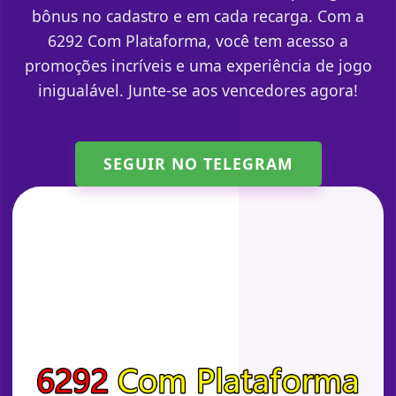
bônus no cadastro e em cada recarga. Com a
6292 Com Plataforma, você tem acesso a
promoções incríveis e uma experiência de jogo
inigualável. Junte-se aos vencedores agora!
SEGUIR NO TELEGRAM