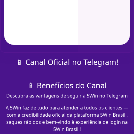
📱 Canal Oficial no Telegram!
📱 Benefícios do Canal
Descubra as vantagens de seguir a 5Win no Telegram
A 5Win faz de tudo para atender a todos os clientes —
com a credibilidade oficial da plataforma 5Win Brasil ,
saques rápidos e bem-vindo à experiência de login na
5Win Brasil !