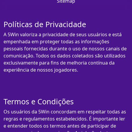
Sitemap
Políticas de Privacidade
A 5Win valoriza a privacidade de seus usuários e está
empenhada em proteger todas as informações
pessoais fornecidas durante o uso de nossos canais de
comunicação. Todos os dados coletados são utilizados
exclusivamente para fins de melhoria contínua da
experiência de nossos jogadores.
Termos e Condições
Os usuários da 5Win concordam em respeitar todas as
regras e regulamentos estabelecidos. É importante ler
e entender todos os termos antes de participar de