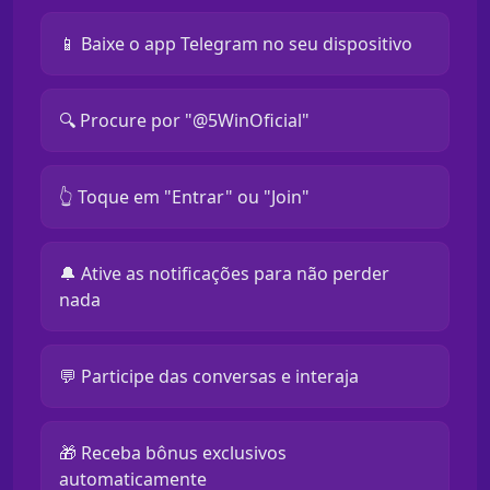
📱 Baixe o app Telegram no seu dispositivo
🔍 Procure por "@5WinOficial"
👆 Toque em "Entrar" ou "Join"
🔔 Ative as notificações para não perder
nada
💬 Participe das conversas e interaja
🎁 Receba bônus exclusivos
automaticamente