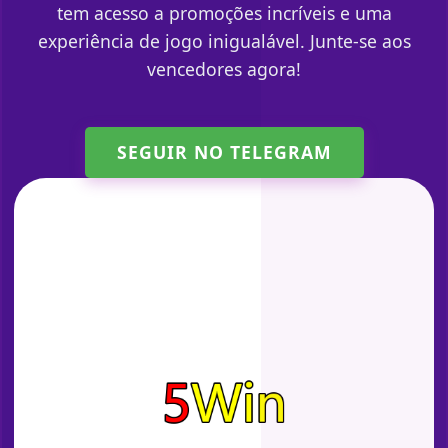
tem acesso a promoções incríveis e uma
experiência de jogo inigualável. Junte-se aos
vencedores agora!
SEGUIR NO TELEGRAM