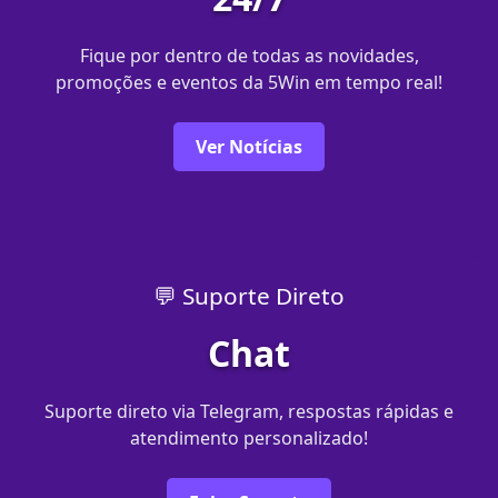
Fique por dentro de todas as novidades,
promoções e eventos da 5Win em tempo real!
Ver Notícias
💬 Suporte Direto
Chat
Suporte direto via Telegram, respostas rápidas e
atendimento personalizado!