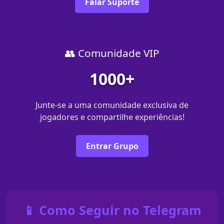
Falar Suporte
👥 Comunidade VIP
1000+
Junte-se a uma comunidade exclusiva de
jogadores e compartilhe experiências!
Entrar Grupo
📱 Como Seguir no Telegram