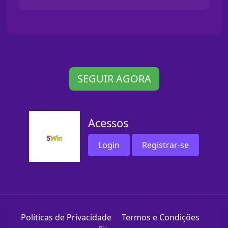
SEGUIR AGORA
Acessos
Login
Registrar-se
Políticas de Privacidade
Termos e Condições