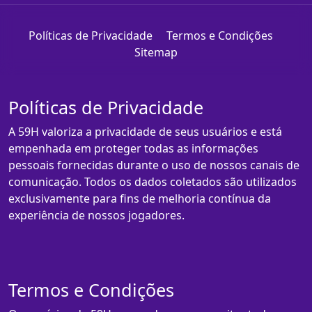
Políticas de Privacidade
Termos e Condições
Sitemap
Políticas de Privacidade
A 59H valoriza a privacidade de seus usuários e está
empenhada em proteger todas as informações
pessoais fornecidas durante o uso de nossos canais de
comunicação. Todos os dados coletados são utilizados
exclusivamente para fins de melhoria contínua da
experiência de nossos jogadores.
Termos e Condições