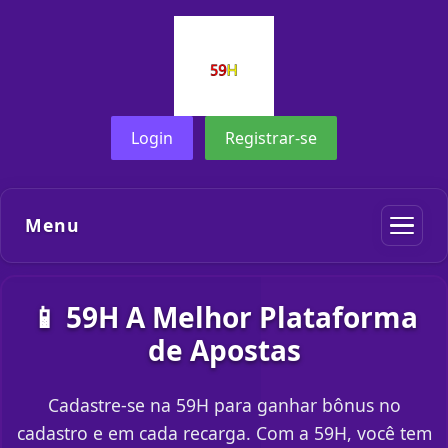
Login
Registrar-se
Menu
📱 59H A Melhor Plataforma
de Apostas
Cadastre-se na 59H para ganhar bônus no
cadastro e em cada recarga. Com a 59H, você tem