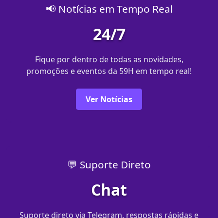
📢 Notícias em Tempo Real
24/7
Fique por dentro de todas as novidades,
promoções e eventos da 59H em tempo real!
Ver Notícias
💬 Suporte Direto
Chat
Suporte direto via Telegram, respostas rápidas e