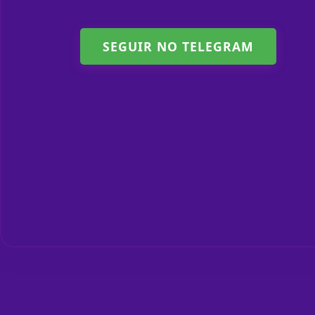
SEGUIR NO TELEGRAM