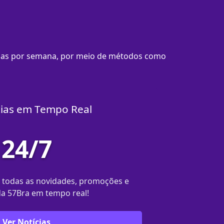
7 dias por semana, por meio de métodos como
cias em Tempo Real
24/7
e todas as novidades, promoções e
da 57Bra em tempo real!
Ver Notícias