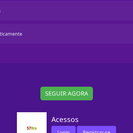
a
aticamente
SEGUIR AGORA
Acessos
Login
Registrar-se