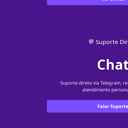
💬 Suporte Di
Cha
Suporte direto via Telegram, r
atendimento persona
Falar Suport