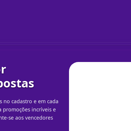
or
postas
s no cadastro e em cada
a promoções incríveis e
unte-se aos vencedores