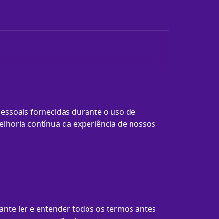
pessoais fornecidas durante o uso de
elhoria contínua da experiência de nossos
ante ler e entender todos os termos antes