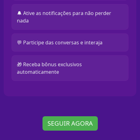
🔔 Ative as notificações para não perder
nada
💬 Participe das conversas e interaja
🎁 Receba bônus exclusivos
automaticamente
SEGUIR AGORA