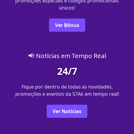
promoções especiais e códigos promocionais
únicos!
Ver Bônus
📢 Notícias em Tempo Real
24/7
Fique por dentro de todas as novidades,
promoções e eventos da 57Ak em tempo real!
Ver Notícias