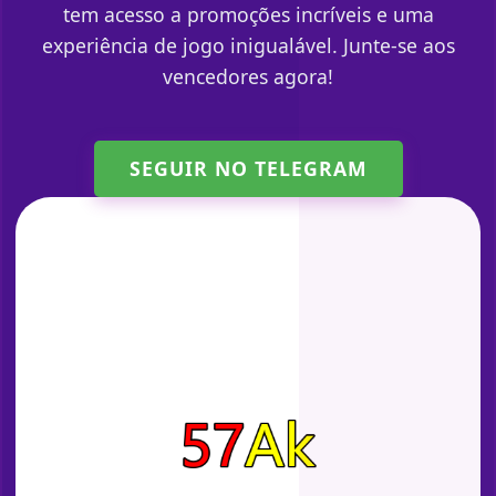
tem acesso a promoções incríveis e uma
experiência de jogo inigualável. Junte-se aos
vencedores agora!
SEGUIR NO TELEGRAM