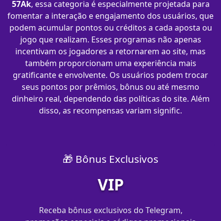
57Ak
, essa categoria é especialmente projetada para
fomentar a interação e engajamento dos usuários, que
podem acumular pontos ou créditos a cada aposta ou
jogo que realizam. Esses programas não apenas
incentivam os jogadores a retornarem ao site, mas
também proporcionam uma experiência mais
gratificante e envolvente. Os usuários podem trocar
seus pontos por prêmios, bônus ou até mesmo
dinheiro real, dependendo das políticas do site. Além
disso, as recompensas variam signific.
🎁 Bônus Exclusivos
VIP
Receba bônus exclusivos do Telegram,