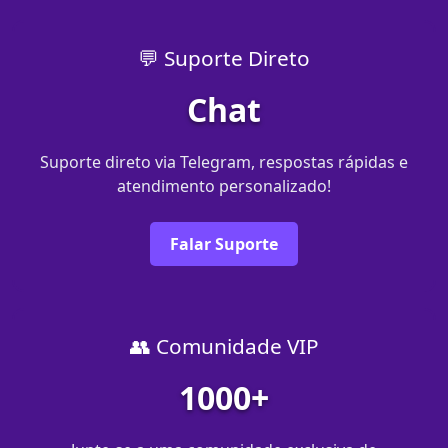
💬 Suporte Direto
Chat
Suporte direto via Telegram, respostas rápidas e
atendimento personalizado!
Falar Suporte
👥 Comunidade VIP
1000+