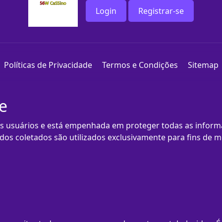
Login
Registrar-se
Políticas de Privacidade
Termos e Condições
Sitemap
de
us usuários e está empenhada em proteger todas as inform
os coletados são utilizados exclusivamente para fins de m