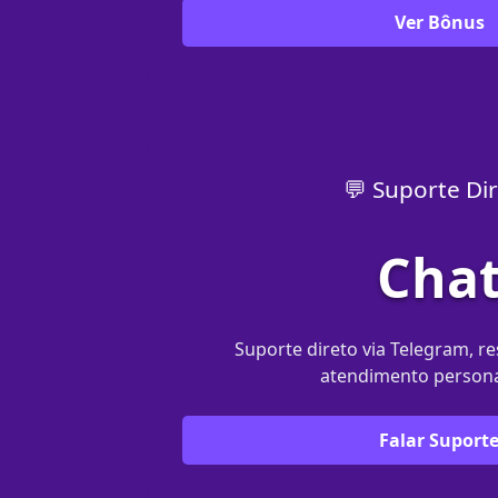
Ver Bônus
💬 Suporte Di
Cha
Suporte direto via Telegram, r
atendimento persona
Falar Suport