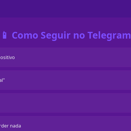
📱 Como Seguir no Telegram
ositivo
al"
erder nada