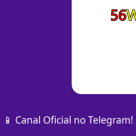
📱 Canal Oficial no Telegram!