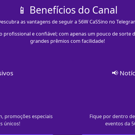
📱 Benefícios do Canal
escubra as vantagens de seguir a 56W CaSSino no Telegr
o profissional e confiável; com apenas um pouco de sorte 
grandes prêmios com facilidade!
sivos
📢 Notí
m, promoções especiais
Fique por dentro d
s únicos!
eventos da 5