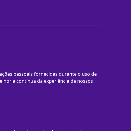
ações pessoais fornecidas durante o uso de
elhoria contínua da experiência de nossos