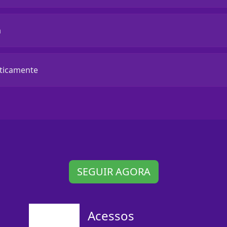
a
aticamente
SEGUIR AGORA
Acessos