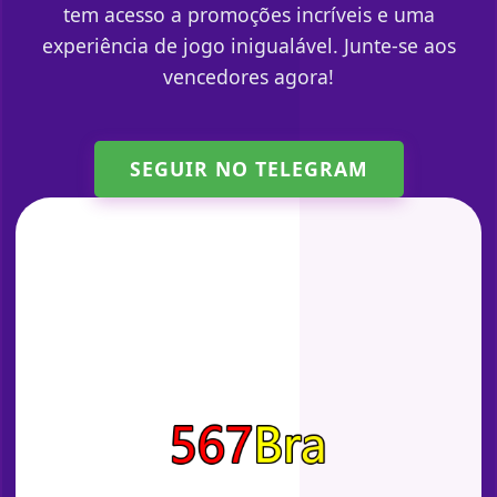
tem acesso a promoções incríveis e uma
experiência de jogo inigualável. Junte-se aos
vencedores agora!
SEGUIR NO TELEGRAM