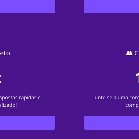
reto
👥 
t
espostas rápidas e
Junte-se a uma com
lizado!
compa
e