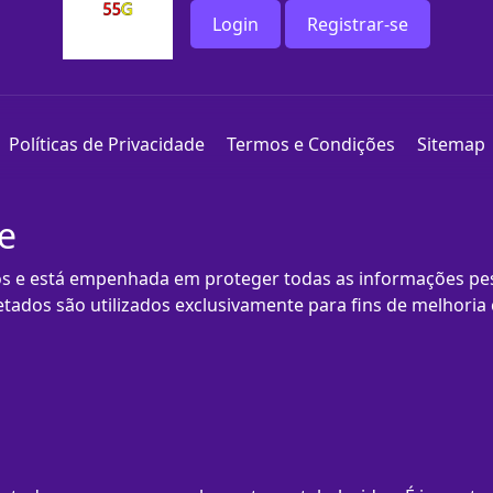
Login
Registrar-se
Políticas de Privacidade
Termos e Condições
Sitemap
de
ios e está empenhada em proteger todas as informações pe
tados são utilizados exclusivamente para fins de melhoria