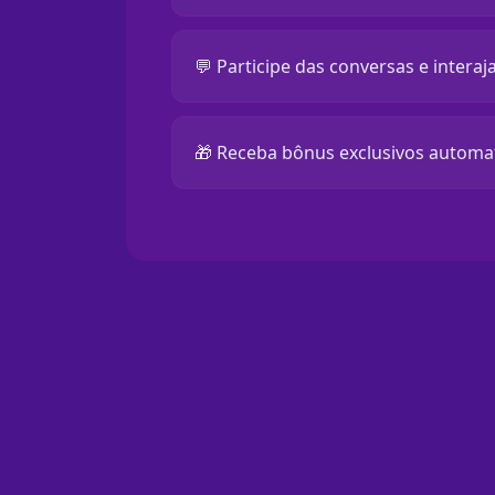
💬 Participe das conversas e interaj
🎁 Receba bônus exclusivos autom