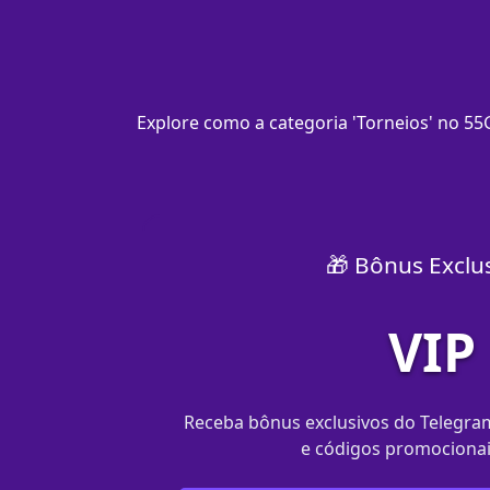
Explore como a categoria 'Torneios' no 5
🎁 Bônus Exclu
VIP
Receba bônus exclusivos do Telegra
e códigos promocionai