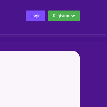
Login
Registrar-se