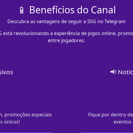
📱 Benefícios do Canal
Descubra as vantagens de seguir a 55G no Telegram
5G está revolucionando a experiência de jogos online, pr
entre jogadores.
sivos
📢 Notí
m, promoções especiais
Fique por dentro d
s únicos!
eventos