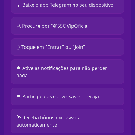
📱 Baixe o app Telegram no seu dispositivo
🔍 Procure por "@55C VipOficial"
👆 Toque em "Entrar" ou "Join"
🔔 Ative as notificações para não perder
nada
💬 Participe das conversas e interaja
🎁 Receba bônus exclusivos
automaticamente