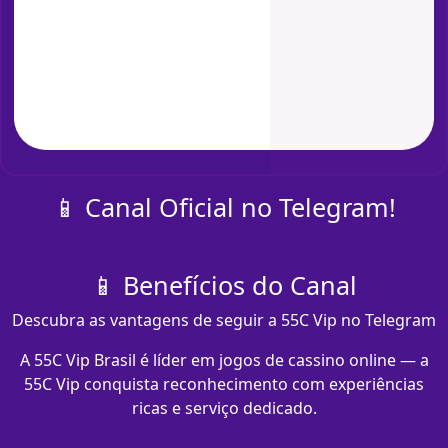
📱 Canal Oficial no Telegram!
📱 Benefícios do Canal
Descubra as vantagens de seguir a 55C Vip no Telegram
A 55C Vip Brasil é líder em jogos de cassino online — a
55C Vip conquista reconhecimento com experiências
ricas e serviço dedicado.