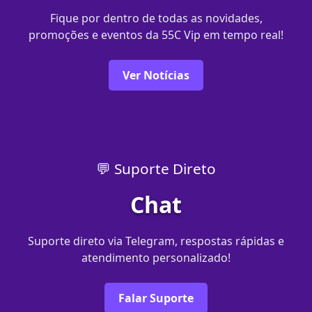
Fique por dentro de todas as novidades,
promoções e eventos da 55C Vip em tempo real!
Ver Notícias
💬 Suporte Direto
Chat
Suporte direto via Telegram, respostas rápidas e
atendimento personalizado!
Falar Suporte