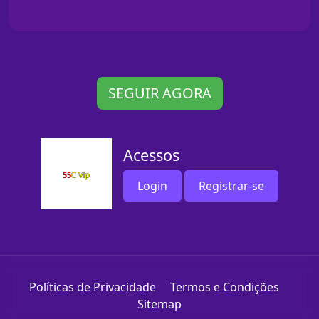
SEGUIR AGORA
Acessos
Login
Registrar-se
Políticas de Privacidade
Termos e Condições
Sitemap