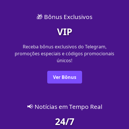
🎁 Bônus Exclusivos
VIP
Receba bônus exclusivos do Telegram,
promoções especiais e códigos promocionais
únicos!
Ver Bônus
📢 Notícias em Tempo Real
24/7