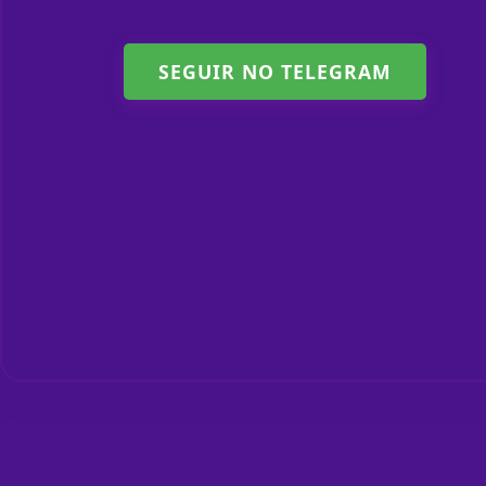
SEGUIR NO TELEGRAM