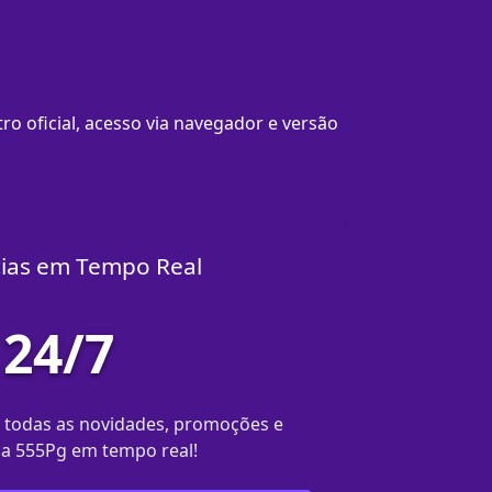
o oficial, acesso via navegador e versão
cias em Tempo Real
24/7
e todas as novidades, promoções e
a 555Pg em tempo real!