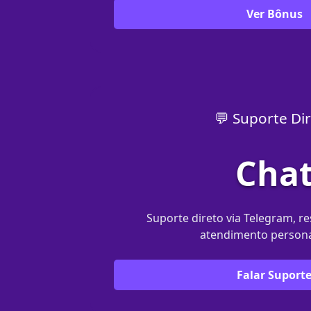
Ver Bônus
💬 Suporte Di
Cha
Suporte direto via Telegram, r
atendimento persona
Falar Suport