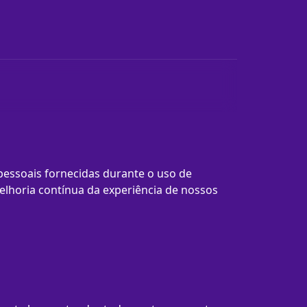
pessoais fornecidas durante o uso de
elhoria contínua da experiência de nossos