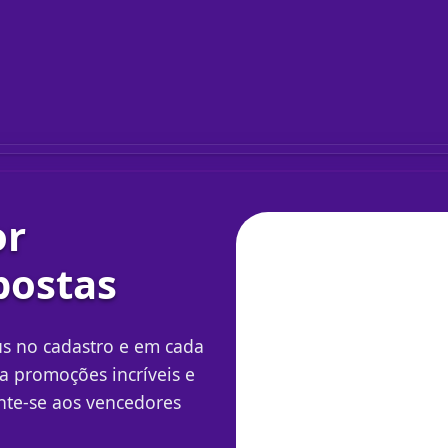
or
postas
s no cadastro e em cada
a promoções incríveis e
unte-se aos vencedores