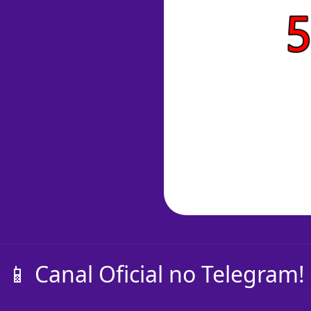
📱 Canal Oficial no Telegram!