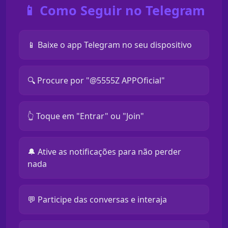
📱 Como Seguir no Telegram
📱 Baixe o app Telegram no seu dispositivo
🔍 Procure por "@5555Z APPOficial"
👆 Toque em "Entrar" ou "Join"
🔔 Ative as notificações para não perder
nada
💬 Participe das conversas e interaja