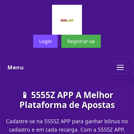
Login
Registrar-se
Menu
📱 5555Z APP A Melhor
Plataforma de Apostas
Cadastre-se na 5555Z APP para ganhar bônus no
cadastro e em cada recarga. Com a 5555Z APP,