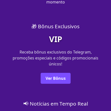
momento
🎁 Bônus Exclusivos
VIP
Receba bônus exclusivos do Telegram,
promoções especiais e códigos promocionais
únicos!
Ver Bônus
📢 Notícias em Tempo Real