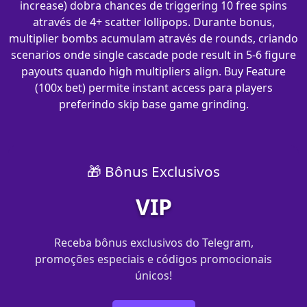
increase) dobra chances de triggering 10 free spins
através de 4+ scatter lollipops. Durante bonus,
multiplier bombs acumulam através de rounds, criando
scenarios onde single cascade pode result in 5-6 figure
payouts quando high multipliers align. Buy Feature
(100x bet) permite instant access para players
preferindo skip base game grinding.
🎁 Bônus Exclusivos
VIP
Receba bônus exclusivos do Telegram,
promoções especiais e códigos promocionais
únicos!