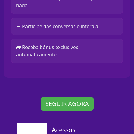
nada
💬 Participe das conversas e interaja
🎁 Receba bônus exclusivos
automaticamente
SEGUIR AGORA
Acessos