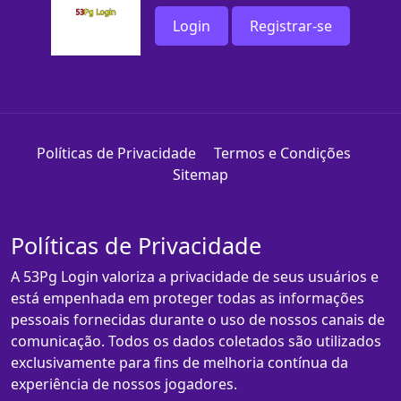
Login
Registrar-se
Políticas de Privacidade
Termos e Condições
Sitemap
Políticas de Privacidade
A 53Pg Login valoriza a privacidade de seus usuários e
está empenhada em proteger todas as informações
pessoais fornecidas durante o uso de nossos canais de
comunicação. Todos os dados coletados são utilizados
exclusivamente para fins de melhoria contínua da
experiência de nossos jogadores.