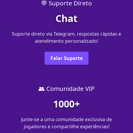
💬 Suporte Direto
Chat
Suporte direto via Telegram, respostas rápidas e
atendimento personalizado!
Falar Suporte
👥 Comunidade VIP
1000+
Junte-se a uma comunidade exclusiva de
jogadores e compartilhe experiências!