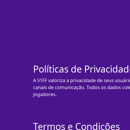
Políticas de Privacida
A 51FF valoriza a privacidade de seus usuá
canais de comunicação. Todos os dados cole
jogadores.
Termos e Condições