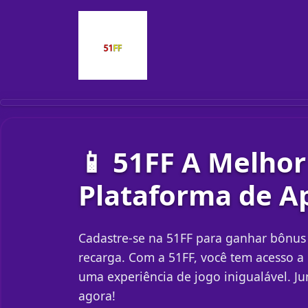
📱 51FF A Melhor
Plataforma de A
Cadastre-se na 51FF para ganhar bônus
recarga. Com a 51FF, você tem acesso a
uma experiência de jogo inigualável. J
agora!