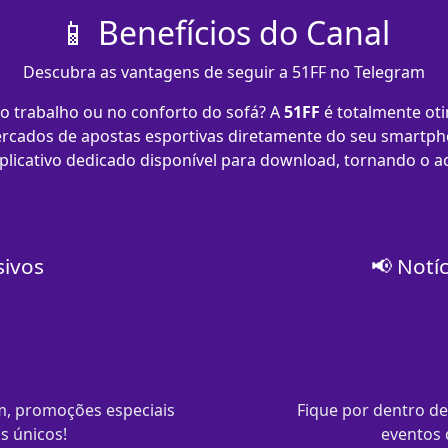
📱 Benefícios do Canal
Descubra as vantagens de seguir a 51FF no Telegram
do trabalho ou no conforto do sofá? A
51FF
é totalmente oti
ercados de apostas esportivas diretamente do seu smartph
icativo dedicado disponível para download, tornando o ac
sivos
📢 Notí
m, promoções especiais
Fique por dentro d
s únicos!
eventos 