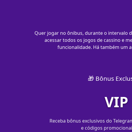
Quer jogar no ônibus, durante o intervalo 
acessar todos os jogos de cassino e m
funcionalidade. Há também um apl
🎁 Bônus Exclu
VIP
Receba bônus exclusivos do Telegra
e códigos promocionai