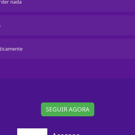
erder nada
a
aticamente
SEGUIR AGORA