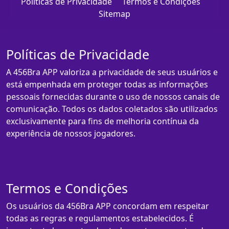
Políticas de Privacidade
Termos e Condições
Sitemap
Políticas de Privacidade
A 456Bra APP valoriza a privacidade de seus usuários e
está empenhada em proteger todas as informações
pessoais fornecidas durante o uso de nossos canais de
comunicação. Todos os dados coletados são utilizados
exclusivamente para fins de melhoria contínua da
experiência de nossos jogadores.
Termos e Condições
Os usuários da 456Bra APP concordam em respeitar
todas as regras e regulamentos estabelecidos. É