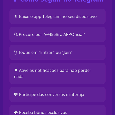
📱 Baixe o app Telegram no seu dispositivo
🔍 Procure por "@456Bra APPOficial"
👆 Toque em "Entrar" ou "Join"
🔔 Ative as notificações para não perder
nada
💬 Participe das conversas e interaja
🎁 Receba bônus exclusivos