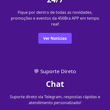
Fique por dentro de todas as novidades,
promoções e eventos da 456Bra APP em tempo
real!
Ver Notícias
💬 Suporte Direto
Chat
Suporte direto via Telegram, respostas rápidas e
atendimento personalizado!