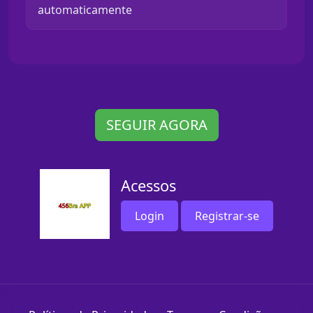
automaticamente
SEGUIR AGORA
Acessos
Login
Registrar-se