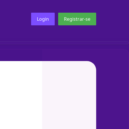
Login
Registrar-se