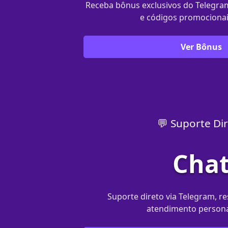
Receba bônus exclusivos do Telegra
e códigos promocionai
Ver Bônus
💬 Suporte Di
Cha
Suporte direto via Telegram, r
atendimento persona