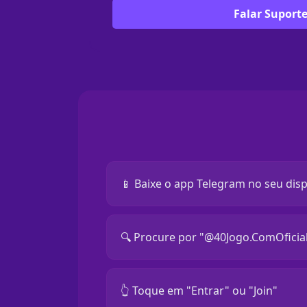
Falar Suport
📱 Baixe o app Telegram no seu disp
🔍 Procure por "@40Jogo.ComOficia
👆 Toque em "Entrar" ou "Join"