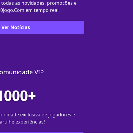
e todas as novidades, promoções e
40Jogo.Com em tempo real!
Ver Notícias
Comunidade VIP
1000+
unidade exclusiva de jogadores e
rtilhe experiências!