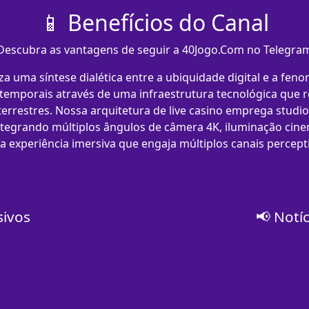
📱 Benefícios do Canal
Descubra as vantagens de seguir a 40Jogo.Com no Telegra
 uma síntese dialética entre a ubiquidade digital e a feno
temporais através de uma infraestrutura tecnológica que re
errestres. Nossa arquitetura de live casino emprega studi
tegrando múltiplos ângulos de câmera 4K, iluminação cine
ma experiência imersiva que engaja múltiplos canais percep
sivos
📢 Notí